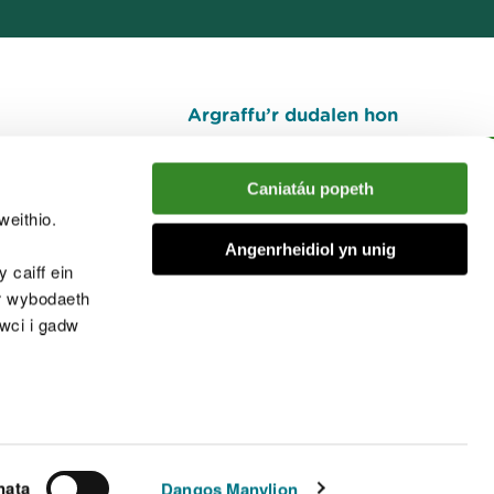
Argraffu’r dudalen hon
I fyny
Caniatáu popeth
weithio.
muno â'r sgwrs
Angenrheidiol yn unig
 caiff ein
’r wybodaeth
cwci i gadw
chwcis
nata
Dangos Manylion