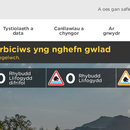
A oes gan saf
Tystiolaeth a
Canllawiau a
Ar
data
chyngor
grwydr
rbiciws yng nghefn gwlad
ogelwch.
0
0
Rhybudd
Rhybudd
Llifogydd
Llifogydd
difrifol