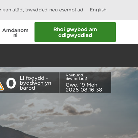
le ganiatâd, trwydded neu esemptiad
English
Rhoi gwybod am
Amdanom
ni
ddigwyddiad
Rhybudd
0
Llifogydd -
diweddaraf
byddwch yn
Gwe, 19 Meh
barod
2026 08:16:38