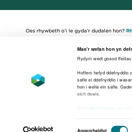
Oes rhywbeth o’i le gyda’r dudalen hon?
Rh
Mae'r wefan hon yn def
Rydym wedi gosod ffeiliau 
Cysylltu â ni
Hoffem hefyd ddefnyddio c
safle ei ddefnyddio i was
hon i wella ein safle. Gad
eich dewis.
Datganiad hygyrchedd
Safonau'r Gymr
Gellir
darllen mwy am ein
Datganiad caethwasiaeth fodern
Dewis
Angenrheidiol