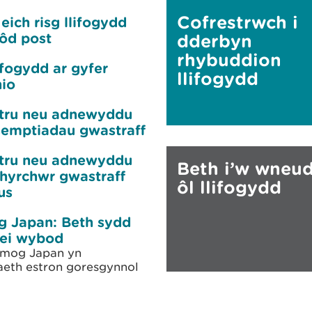
Cofrestrwch i
eich risg llifogydd
côd post
dderbyn
rhybuddion
ifogydd ar gyfer
llifogydd
nio
tru neu adnewyddu
semptiadau gwastraff
tru neu adnewyddu
Beth i’w wneud
nhyrchwr gwastraff
ôl llifogydd
us
 Japan: Beth sydd
ei wybod
mog Japan yn
eth estron goresgynnol