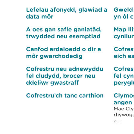
Lefelau afonydd, glawiad a
Gweld 
data môr
yn ôl 
A oes gan safle ganiatâd,
Map ll
trwydded neu esemptiad
cynllu
Canfod ardaloedd o dir a
Cofres
môr gwarchodedig
eich e
Cofrestru neu adnewyddu
Cofres
fel cludydd, brocer neu
fel cy
ddeliwr gwastraff
perygl
Cofrestru’ch tanc carthion
Clymog
angen 
Mae Cly
rhywoga
a...