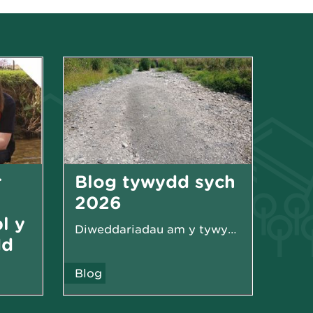
r
Blog tywydd sych
2026
l y
Diweddariadau am y tywydd sych yn 2026
dd
Blog