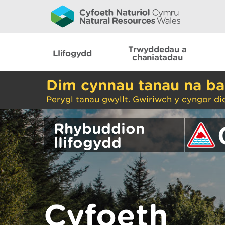
Trwyddedau a
Llifogydd
chaniatadau
Dim cynnau tanau na ba
Perygl tanau gwyllt. Gwiriwch y cyngor di
Rhybuddion
llifogydd
Cyfoeth