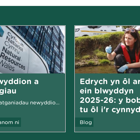
wyddion a
Edrych yn ôl a
giau
ein blwyddyn
2025-26: y bob
Ein datganiadau newyddion, cylchlythyrau a digwyddiadau...
tu ôl i'r cynny
nom ni
Blog