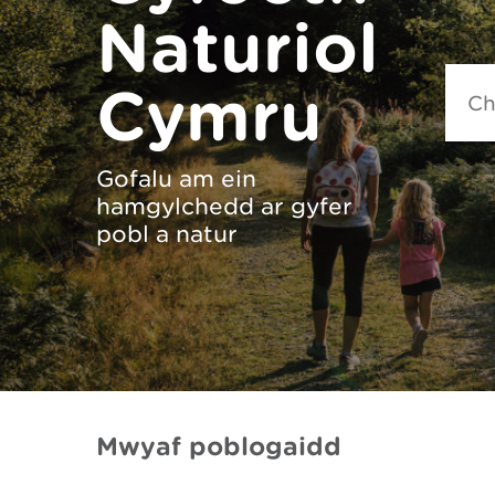
Naturiol
Searc
Cymru
Gofalu am ein
hamgylchedd ar gyfer
pobl a natur
Mwyaf poblogaidd