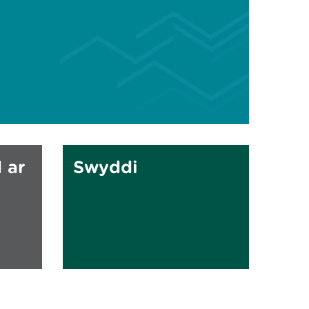
 ar
Swyddi