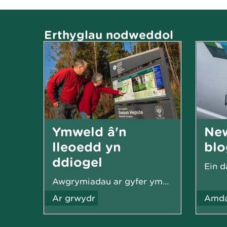
Erthyglau nodweddol
Ymweld â'n
Ne
lleoedd yn
blo
ddiogel
Awgrymiadau ar gyfer ymweliad diogel a difyr
Ar grwydr
Amda