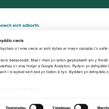
owch eich adborth
.
nyddio cwcis
bychain o’r enw cwcis ar eich dyfais er mwyn caniatáu i’n safle 
Y
wcis dadansoddi. Mae’r rhain yn anfon gwybodaeth am y ffordd y
anaethau o’r enw Hotjar a Google Analytics. Rydym yn defnyddio
ewch i ni wybod eich bod yn fodlon â hyn. Byddwn yn defnyddio 
aeg
Map o'r safle
Hawlfraint
Preifatrwydd a 
 cwcis
cyn i chi ddewis.
Dewisiadau
Ystadegau
March