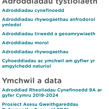
Adroddiadau tystiolaeth
Adroddiadau cynefinoedd
Adroddiadau rhywogaethau anfrodorol
ymledol
Adroddiadau tirwedd a geoamrywiaeth
Adroddiadau morol
Adroddiadau rhywogaethau
Cyhoeddiadau ac ymchwil am gyflwr yr
amgylchedd naturiol
Ymchwil a data
Adroddiad Rheoliadau Cynefinoedd 9A ar
gyfer Cymru 2019-2024
Prosiect Asesu Gweithgareddau