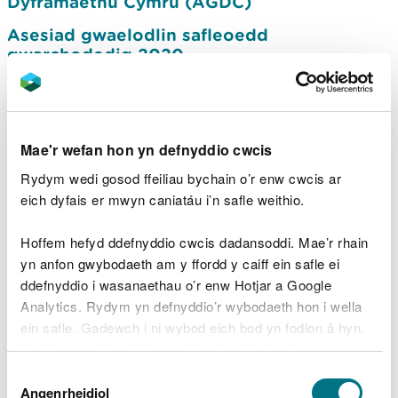
Dyframaethu Cymru (AGDC)
Asesiad gwaelodlin safleoedd
gwarchodedig 2020
Llifogydd - adroddiadau, tystiolaeth a data
Adroddiadau am wastraff
Mae'r wefan hon yn defnyddio cwcis
Adroddiadau Dŵr
Rydym wedi gosod ffeiliau bychain o’r enw cwcis ar
Adroddiadau dwy flynedd - Diogelwch
eich dyfais er mwyn caniatáu i’n safle weithio.
Cronfeydd Dŵr
Ymchwil i goedwigaeth
Hoffem hefyd ddefnyddio cwcis dadansoddi. Mae’r rhain
yn anfon gwybodaeth am y ffordd y caiff ein safle ei
Arolwg Cenedlaethol Cymru
ddefnyddio i wasanaethau o’r enw Hotjar a Google
Stociau eogiaid a brithyllod y môr yng
Analytics. Rydym yn defnyddio’r wybodaeth hon i wella
Nghymru
ein safle. Gadewch i ni wybod eich bod yn fodlon â hyn.
Byddwn yn defnyddio cwci i gadw eich dewis.
Crynodebau dalgylchoedd eogiaid a siwin
Dewis
Gellir
darllen mwy am ein cwcis
cyn i chi ddewis.
Angenrheidiol
Caniatâd