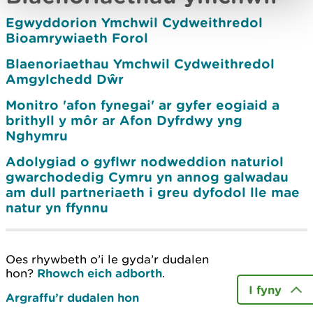
Egwyddorion Ymchwil Cydweithredol
Bioamrywiaeth Forol
Blaenoriaethau Ymchwil Cydweithredol
Amgylchedd Dŵr
Monitro 'afon fynegai' ar gyfer eogiaid a
brithyll y môr ar Afon Dyfrdwy yng
Nghymru
Adolygiad o gyflwr nodweddion naturiol
gwarchodedig Cymru yn annog galwadau
am dull partneriaeth i greu dyfodol lle mae
natur yn ffynnu
Oes rhywbeth o’i le gyda’r dudalen
hon?
Rhowch eich adborth
.
I fyny
Argraffu’r dudalen hon