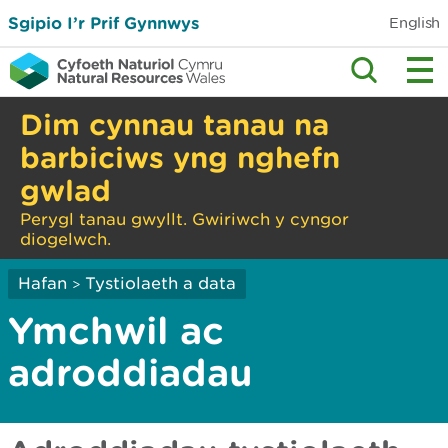
Sgipio I’r Prif Gynnwys
English
Dim cynnau tanau na
barbiciws yng nghefn
gwlad
Perygl tanau gwyllt. Gwiriwch y cyngor
diogelwch.
Hafan
Tystiolaeth a data
>
Ymchwil ac
adroddiadau