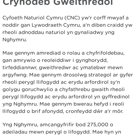
Crynodeb Gweithredol
Cyfoeth Naturiol Cymru (CNC) yw'r corff mwyaf a
noddir gan Lywodraeth Cymru, a'n diben craidd yw
rheoli adnoddau naturiol yn gynaliadwy yng
Nghymru.
Mae gennym amrediad o rolau a chyfrifoldebau,
gan amrywio o reoleiddiwr i gynghorydd,
tirfeddiannwr, gweithredwr ac ymatebwr mewn
argyfwng. Mae gennym drosolwg strategol ar gyfer
rheoli perygl llifogydd ac erydu arfordirol sy'n
golygu goruchwylio a chyfathrebu gwaith rheoli
perygl llifogydd ac erydu arfordirol yn gyffredinol
yng Nghymru. Mae gennym bwerau hefyd i reoli
llifogydd o brif afonydd, cronfeydd dŵr a'r môr.
Yng Nghymru, amcangyfrifir bod 275,000 o
adeiladau mewn perygl o lifogydd. Mae hyn yn