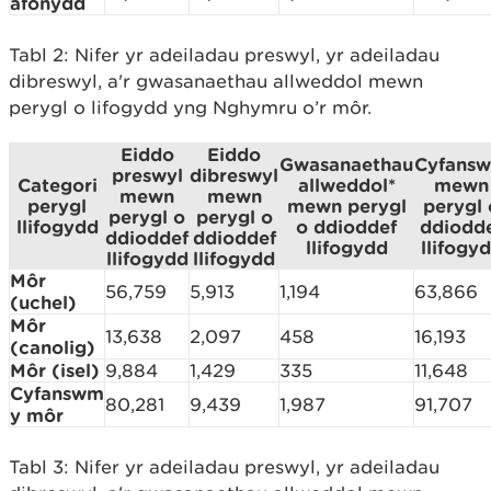
afonydd
Tabl 2: Nifer yr adeiladau preswyl, yr adeiladau
dibreswyl, a'r gwasanaethau allweddol mewn
perygl o lifogydd yng Nghymru o’r môr.
Eiddo
Eiddo
Gwasanaethau
Cyfans
preswyl
dibreswyl
Categori
allweddol*
mewn
mewn
mewn
perygl
mewn perygl
perygl 
perygl o
perygl o
llifogydd
o ddioddef
ddiodd
ddioddef
ddioddef
llifogydd
llifogy
llifogydd
llifogydd
Môr
56,759
5,913
1,194
63,866
(uchel)
Môr
13,638
2,097
458
16,193
(canolig)
Môr (isel)
9,884
1,429
335
11,648
Cyfanswm
80,281
9,439
1,987
91,707
y môr
Tabl 3: Nifer yr adeiladau preswyl, yr adeiladau