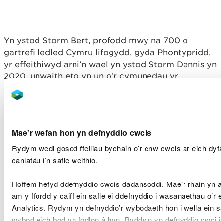
Yn ystod Storm Bert, profodd mwy na 700 o
gartrefi ledled Cymru lifogydd, gyda Phontypridd,
yr effeithiwyd arni’n wael yn ystod Storm Dennis yn
2020, unwaith eto yn un o'r cymunedau yr
effeithiwyd arni waethaf. Digwyddodd tirlithriad
yng Nghwmtyleri, Blaenau Gwent, gyda thomen lo
nas defnyddir yn cwympo’n rhannol, gan orfodi
gwacáu tua 40 o gartrefi oherwydd bod creigiau a
Mae'r wefan hon yn defnyddio cwcis
mwd yn llifo i strydoedd preswyl. Yn ogystal,
agorodd llync-dwll mawr ar stryd breswyl ym
Rydym wedi gosod ffeiliau bychain o’r enw cwcis ar eich dy
Merthyr Tudful ar ôl i gwlfer dan ddaear gael ei
caniatáu i’n safle weithio.
ddifrodi gan glogfeini.
Hoffem hefyd ddefnyddio cwcis dadansoddi. Mae’r rhain yn
O ganlyniad i Storm Bert, arweiniodd llifogydd a
am y ffordd y caiff ein safle ei ddefnyddio i wasanaethau o’r
difrod i’r seilwaith at amhariad eang ar y
Analytics. Rydym yn defnyddio’r wybodaeth hon i wella ein s
rheilffyrdd, gan gynnwys cau rheilffyrdd Calon
wybod eich bod yn fodlon â hyn. Byddwn yn defnyddio cwci 