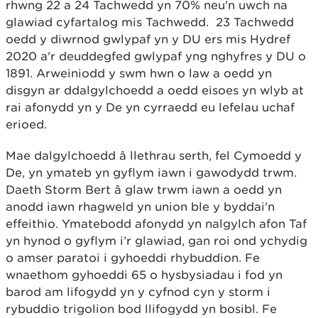
rhwng 22 a 24 Tachwedd yn 70% neu'n uwch na
glawiad cyfartalog mis Tachwedd. 23 Tachwedd
oedd y diwrnod gwlypaf yn y DU ers mis Hydref
2020 a'r deuddegfed gwlypaf yng nghyfres y DU o
1891. Arweiniodd y swm hwn o law a oedd yn
disgyn ar ddalgylchoedd a oedd eisoes yn wlyb at
rai afonydd yn y De yn cyrraedd eu lefelau uchaf
erioed.
Mae dalgylchoedd â llethrau serth, fel Cymoedd y
De, yn ymateb yn gyflym iawn i gawodydd trwm.
Daeth Storm Bert â glaw trwm iawn a oedd yn
anodd iawn rhagweld yn union ble y byddai'n
effeithio. Ymatebodd afonydd yn nalgylch afon Taf
yn hynod o gyflym i’r glawiad, gan roi ond ychydig
o amser paratoi i gyhoeddi rhybuddion. Fe
wnaethom gyhoeddi 65 o hysbysiadau i fod yn
barod am lifogydd yn y cyfnod cyn y storm i
rybuddio trigolion bod llifogydd yn bosibl. Fe