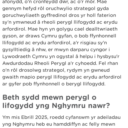
afonydd, o'n cronfeydd dŵr, ac o'r môr. Mae
gennym hefyd rôl oruchwylio strategol gyda
goruchwyliaeth gyffredinol dros yr holl faterion
sy’n ymwneud â rheoli perygl llifogydd ac erydu
arfordirol. Mae hyn yn golygu cael dealltwriaeth
gyson, ar draws Cymru gyfan, o bob ffynhonnell
llifogydd ac erydu arfordirol, a'r risgiau sy'n
gysylltiedig â nhw, er mwyn darparu cyngor i
Lywodraeth Cymru yn ogystal â helpu i hysbysu'r
Awdurdodau Rheoli Perygl a'r cyhoedd. Fel rhan
o'n rôl drosolwg strategol, rydym yn gwneud
gwaith mapio perygl llifogydd ac erydu arfordirol
ar gyfer pob ffynhonnell o berygl llifogydd.
Beth sydd mewn perygl o
lifogydd yng Nghymru nawr?
Ym mis Ebrill 2025, roedd cyfanswm yr adeiladau
yng Nghymru heb eu hamddiffyn ac felly mewn