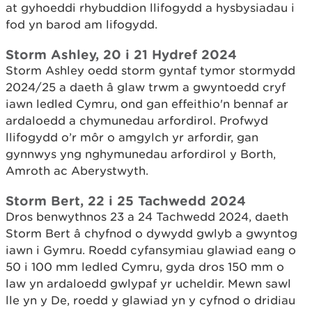
at gyhoeddi rhybuddion llifogydd a hysbysiadau i
fod yn barod am lifogydd.
Storm Ashley, 20 i 21 Hydref 2024
Storm Ashley oedd storm gyntaf tymor stormydd
2024/25 a daeth â glaw trwm a gwyntoedd cryf
iawn ledled Cymru, ond gan effeithio'n bennaf ar
ardaloedd a chymunedau arfordirol. Profwyd
llifogydd o’r môr o amgylch yr arfordir, gan
gynnwys yng nghymunedau arfordirol y Borth,
Amroth ac Aberystwyth.
Storm Bert, 22 i 25 Tachwedd 2024
Dros benwythnos 23 a 24 Tachwedd 2024, daeth
Storm Bert â chyfnod o dywydd gwlyb a gwyntog
iawn i Gymru. Roedd cyfansymiau glawiad eang o
50 i 100 mm ledled Cymru, gyda dros 150 mm o
law yn ardaloedd gwlypaf yr ucheldir. Mewn sawl
lle yn y De, roedd y glawiad yn y cyfnod o dridiau