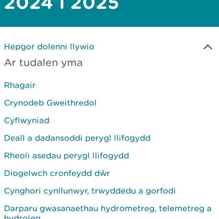
2024 i 2025
Hepgor dolenni llywio
Ar tudalen yma
Rhagair
Crynodeb Gweithredol
Cyflwyniad
Deall a dadansoddi perygl llifogydd
Rheoli asedau perygl llifogydd
Diogelwch cronfeydd dŵr
Cynghori cynllunwyr, trwyddedu a gorfodi
Darparu gwasanaethau hydrometreg, telemetreg a
hydroleg