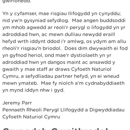
gwirionedd.
Yn y cyfamser, mae risgiau llifogydd yn cynyddu;
nid yw'n gysyniad sefydlog. Mae angen buddsoddi
ym mhob agwedd ar reoli’r perygl o lifogydd yn yr
adroddiad hwn, ac mewn dulliau newydd eraill
hefyd wrth iddynt ddod i'r amlwg, os ydym am allu
rheoli'r risgiau'n briodol. Does dim dwywaith ei fod
yn gyfnod heriol, ond mae'r dystiolaeth yn yr
adroddiad hwn yn dangos maint ac ansawdd y
gwaith y mae staff ar draws Cyfoeth Naturiol
Cymru, a sefydliadau partner hefyd, yn ei wneud
mewn ymateb. Mae fy niolch a'm cydnabyddiaeth
yn mynd iddyn nhw i gyd.
Jeremy Parr
Pennaeth Rheoli Perygl Llifogydd a Digwyddiadau
Cyfoeth Naturiol Cymru