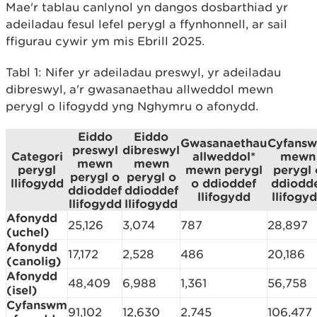
Mae'r tablau canlynol yn dangos dosbarthiad yr
adeiladau fesul lefel perygl a ffynhonnell, ar sail
ffigurau cywir ym mis Ebrill 2025.
Tabl 1: Nifer yr adeiladau preswyl, yr adeiladau
dibreswyl, a'r gwasanaethau allweddol mewn
perygl o lifogydd yng Nghymru o afonydd.
Eiddo
Eiddo
Gwasanaethau
Cyfans
preswyl
dibreswyl
Categori
allweddol*
mewn
mewn
mewn
perygl
mewn perygl
perygl 
perygl o
perygl o
llifogydd
o ddioddef
ddiodd
ddioddef
ddioddef
llifogydd
llifogy
llifogydd
llifogydd
Afonydd
25,126
3,074
787
28,897
(uchel)
Afonydd
17,172
2,528
486
20,186
(canolig)
Afonydd
48,409
6,988
1,361
56,758
(isel)
Cyfanswm
91,102
12,630
2,745
106,477