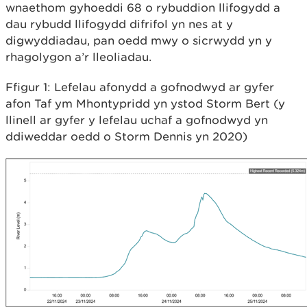
wnaethom gyhoeddi 68 o rybuddion llifogydd a
dau rybudd llifogydd difrifol yn nes at y
digwyddiadau, pan oedd mwy o sicrwydd yn y
rhagolygon a’r lleoliadau.
Ffigur 1: Lefelau afonydd a gofnodwyd ar gyfer
afon Taf ym Mhontypridd yn ystod Storm Bert (y
llinell ar gyfer y lefelau uchaf a gofnodwyd yn
ddiweddar oedd o Storm Dennis yn 2020)