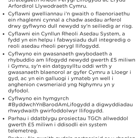
Arfordirol Llywodraeth Cymru.
Cyflawni gwelliannau i’n gwaith o flaenoriaethu
ein rhaglenni cynnal a chadw asedau arferol
drwy gyflwyno dull newydd sy'n seiliedig ar risg.
Cyflawni ein Cynllun Rheoli Asedau System, a
fydd yn ein helpu i fabwysiadu dull integredig o
reoli asedau rheoli perygl llifogydd.
Cyflwyno ein gwasanaeth gwybodaeth a
rhybuddio am lifogydd newydd gwerth £5 miliwn
i Gymru, sy'n ein datgysylltu oddi wrth y
gwasanaeth blaenorol ar gyfer Cymru a Lloegr i
gyd, ac yn ein galluogi i ymateb yn well i
anghenion cwsmeriaid yng Nghymru yn y
dyfodol.
Cyflwyno ein hymgyrch
#ByddwchYnBarodAmLifogydd a digwyddiadau
rhwydwaith gwirfoddolwyr llifogydd.
Parhau i ddatblygu prosiectau TGCh allweddol
gwerth £5 miliwn i ddisodli ein system
telemetreg.