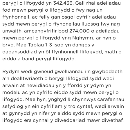
perygl o lifogydd yn 342,436. Gall rhai adeiladau
fod mewn perygl o lifogydd o fwy nag un
ffynhonnell, ac felly gan osgoi cyfri’r adeiladau
sydd mewn perygl o ffynonellau lluosog fwy nag
unwaith, amcangyfrifir bod 274,000 o adeiladau
mewn perygl o lifogydd yng Nghymru ar hyn o
bryd. Mae Tablau 1-3 isod yn dangos y
dadansoddiad yn ôl ffynhonnell llifogydd, math o
eiddo a band perygl llifogydd.
Rydym wedi gwneud gwelliannau i’n gwybodaeth
a’n dealltwriaeth o berygl llifogydd sydd wedi
arwain at newidiadau yn y ffordd yr ydym yn
modelu ac yn cyfrifo eiddo sydd mewn perygl o
lifogydd. Mae hyn, ynghyd â chynnwys carafannau
sefydlog yn ein cyfrif am y tro cyntaf, wedi arwain
at gynnydd yn nifer yr eiddo sydd mewn perygl o
lifogydd ers cynnal y diweddariad mawr diwethaf.