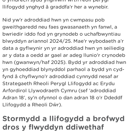
llifogydd ynghyd â graddfa'r her a wynebir.
Nid yw'r adroddiad hwn yn cwmpasu pob
gweithgaredd neu faes gwasanaeth yn fanwl, a
bwriedir iddo fod yn grynodeb o uchafbwyntiau
blwyddyn ariannol 2024/25. Mae'r wybodaeth a’r
data a gyflwynir yn yr adroddiad hwn yn seiliedig
ar y data a oedd ar gael ar adeg llunio'r crynodeb
hwn (gwanwyn/haf 2025). Bydd yr adroddiad hwn
yn gyhoeddiad blynyddol parhaol a bydd yn cyd-
fynd â chyflwyno'r adroddiad cynnydd nesaf ar
Strategaeth Rheoli Perygl Llifogydd ac Erydu
Arfordirol Llywodraeth Cymru (sef ‘adroddiad
Adran 18’, sy'n ofynnol o dan adran 18 o'r Ddeddf
Llifogydd a Rheoli Dŵr).
Stormydd a llifogydd a brofwyd
dros y flwyddyn ddiwethaf