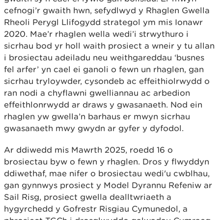
cefnogi’r gwaith hwn, sefydlwyd y Rhaglen Gwella
Rheoli Perygl Llifogydd strategol ym mis Ionawr
2020. Mae’r rhaglen wella wedi’i strwythuro i
sicrhau bod yr holl waith prosiect a wneir y tu allan
i brosiectau adeiladu neu weithgareddau ‘busnes
fel arfer’ yn cael ei ganoli o fewn un rhaglen, gan
sicrhau tryloywder, cysondeb ac effeithiolrwydd o
ran nodi a chyflawni gwelliannau ac arbedion
effeithlonrwydd ar draws y gwasanaeth. Nod ein
rhaglen yw gwella’n barhaus er mwyn sicrhau
gwasanaeth mwy gwydn ar gyfer y dyfodol.
Ar ddiwedd mis Mawrth 2025, roedd 16 o
brosiectau byw o fewn y rhaglen. Dros y flwyddyn
ddiwethaf, mae nifer o brosiectau wedi'u cwblhau,
gan gynnwys prosiect y Model Dyrannu Refeniw ar
Sail Risg, prosiect gwella dealltwriaeth a
hygyrchedd y Gofrestr Risgiau Cymunedol, a