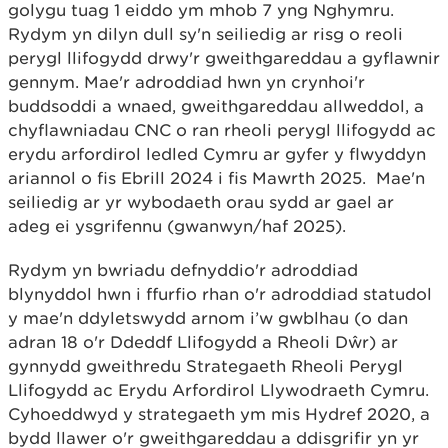
golygu tuag 1 eiddo ym mhob 7 yng Nghymru.
Rydym yn dilyn dull sy'n seiliedig ar risg o reoli
perygl llifogydd drwy'r gweithgareddau a gyflawnir
gennym. Mae'r adroddiad hwn yn crynhoi'r
buddsoddi a wnaed, gweithgareddau allweddol, a
chyflawniadau CNC o ran rheoli perygl llifogydd ac
erydu arfordirol ledled Cymru ar gyfer y flwyddyn
ariannol o fis Ebrill 2024 i fis Mawrth 2025. Mae'n
seiliedig ar yr wybodaeth orau sydd ar gael ar
adeg ei ysgrifennu (gwanwyn/haf 2025).
Rydym yn bwriadu defnyddio'r adroddiad
blynyddol hwn i ffurfio rhan o'r adroddiad statudol
y mae'n ddyletswydd arnom i’w gwblhau (o dan
adran 18 o'r Ddeddf Llifogydd a Rheoli Dŵr) ar
gynnydd gweithredu Strategaeth Rheoli Perygl
Llifogydd ac Erydu Arfordirol Llywodraeth Cymru.
Cyhoeddwyd y strategaeth ym mis Hydref 2020, a
bydd llawer o'r gweithgareddau a ddisgrifir yn yr