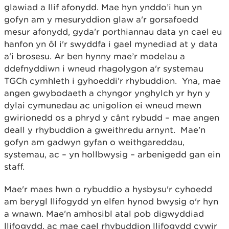
glawiad a llif afonydd. Mae hyn ynddo’i hun yn
gofyn am y mesuryddion glaw a'r gorsafoedd
mesur afonydd, gyda'r porthiannau data yn cael eu
hanfon yn ôl i'r swyddfa i gael mynediad at y data
a'i brosesu. Ar ben hynny mae’r modelau a
ddefnyddiwn i wneud rhagolygon a'r systemau
TGCh cymhleth i gyhoeddi'r rhybuddion. Yna, mae
angen gwybodaeth a chyngor ynghylch yr hyn y
dylai cymunedau ac unigolion ei wneud mewn
gwirionedd os a phryd y cânt rybudd – mae angen
deall y rhybuddion a gweithredu arnynt. Mae'n
gofyn am gadwyn gyfan o weithgareddau,
systemau, ac – yn hollbwysig – arbenigedd gan ein
staff.
Mae'r maes hwn o rybuddio a hysbysu'r cyhoedd
am berygl llifogydd yn elfen hynod bwysig o'r hyn
a wnawn. Mae'n amhosibl atal pob digwyddiad
llifogydd, ac mae cael rhybuddion llifogydd cywir