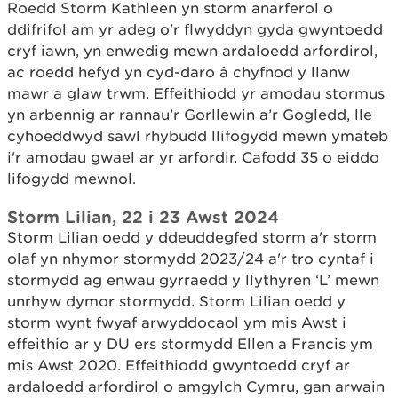
Roedd Storm Kathleen yn storm anarferol o
ddifrifol am yr adeg o'r flwyddyn gyda gwyntoedd
cryf iawn, yn enwedig mewn ardaloedd arfordirol,
ac roedd hefyd yn cyd-daro â chyfnod y llanw
mawr a glaw trwm. Effeithiodd yr amodau stormus
yn arbennig ar rannau’r Gorllewin a’r Gogledd, lle
cyhoeddwyd sawl rhybudd llifogydd mewn ymateb
i'r amodau gwael ar yr arfordir. Cafodd 35 o eiddo
lifogydd mewnol.
Storm Lilian, 22 i 23 Awst 2024
Storm Lilian oedd y ddeuddegfed storm a'r storm
olaf yn nhymor stormydd 2023/24 a'r tro cyntaf i
stormydd ag enwau gyrraedd y llythyren ‘L’ mewn
unrhyw dymor stormydd. Storm Lilian oedd y
storm wynt fwyaf arwyddocaol ym mis Awst i
effeithio ar y DU ers stormydd Ellen a Francis ym
mis Awst 2020. Effeithiodd gwyntoedd cryf ar
ardaloedd arfordirol o amgylch Cymru, gan arwain