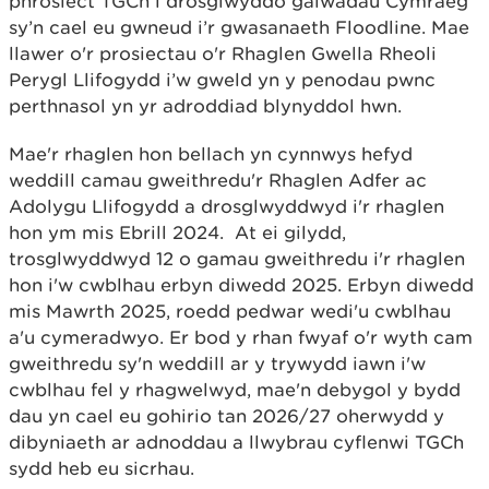
phrosiect TGCh i drosglwyddo galwadau Cymraeg
sy’n cael eu gwneud i’r gwasanaeth Floodline. Mae
llawer o'r prosiectau o'r Rhaglen Gwella Rheoli
Perygl Llifogydd i’w gweld yn y penodau pwnc
perthnasol yn yr adroddiad blynyddol hwn.
Mae'r rhaglen hon bellach yn cynnwys hefyd
weddill camau gweithredu'r Rhaglen Adfer ac
Adolygu Llifogydd a drosglwyddwyd i'r rhaglen
hon ym mis Ebrill 2024. At ei gilydd,
trosglwyddwyd 12 o gamau gweithredu i'r rhaglen
hon i'w cwblhau erbyn diwedd 2025. Erbyn diwedd
mis Mawrth 2025, roedd pedwar wedi'u cwblhau
a'u cymeradwyo. Er bod y rhan fwyaf o'r wyth cam
gweithredu sy'n weddill ar y trywydd iawn i'w
cwblhau fel y rhagwelwyd, mae'n debygol y bydd
dau yn cael eu gohirio tan 2026/27 oherwydd y
dibyniaeth ar adnoddau a llwybrau cyflenwi TGCh
sydd heb eu sicrhau.