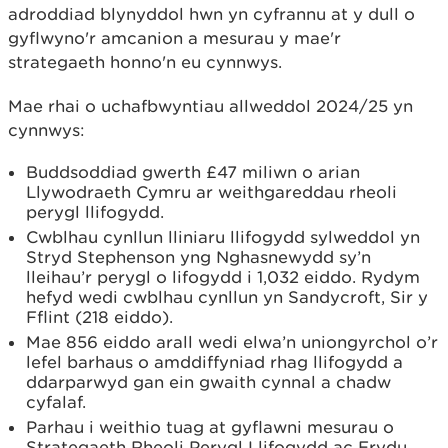
adroddiad blynyddol hwn yn cyfrannu at y dull o
gyflwyno'r amcanion a mesurau y mae'r
strategaeth honno'n eu cynnwys.
Mae rhai o uchafbwyntiau allweddol 2024/25 yn
cynnwys:
Buddsoddiad gwerth £47 miliwn o arian
Llywodraeth Cymru ar weithgareddau rheoli
perygl llifogydd.
Cwblhau cynllun lliniaru llifogydd sylweddol yn
Stryd Stephenson yng Nghasnewydd sy’n
lleihau’r perygl o lifogydd i 1,032 eiddo. Rydym
hefyd wedi cwblhau cynllun yn Sandycroft, Sir y
Fflint (218 eiddo).
Mae 856 eiddo arall wedi elwa’n uniongyrchol o’r
lefel barhaus o amddiffyniad rhag llifogydd a
ddarparwyd gan ein gwaith cynnal a chadw
cyfalaf.
Parhau i weithio tuag at gyflawni mesurau o
Strategaeth Rheoli Perygl Llifogydd ac Erydu