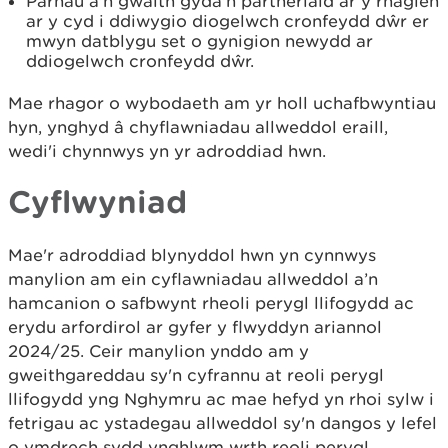
Parhau â'n gwaith gyda'n partneriaid ar y rhaglen
ar y cyd i ddiwygio diogelwch cronfeydd dŵr er
mwyn datblygu set o gynigion newydd ar
ddiogelwch cronfeydd dŵr.
Mae rhagor o wybodaeth am yr holl uchafbwyntiau
hyn, ynghyd â chyflawniadau allweddol eraill,
wedi'i chynnwys yn yr adroddiad hwn.
Cyflwyniad
Mae'r adroddiad blynyddol hwn yn cynnwys
manylion am ein cyflawniadau allweddol a’n
hamcanion o safbwynt rheoli perygl llifogydd ac
erydu arfordirol ar gyfer y flwyddyn ariannol
2024/25. Ceir manylion ynddo am y
gweithgareddau sy'n cyfrannu at reoli perygl
llifogydd yng Nghymru ac mae hefyd yn rhoi sylw i
fetrigau ac ystadegau allweddol sy'n dangos y lefel
o ymdrech sydd ynghlwm wrth reoli perygl