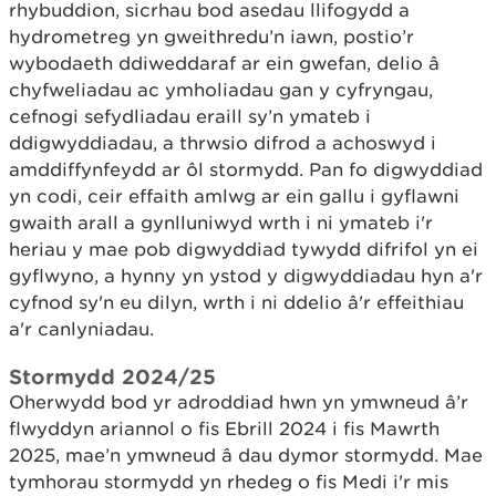
rhybuddion, sicrhau bod asedau llifogydd a
hydrometreg yn gweithredu’n iawn, postio’r
wybodaeth ddiweddaraf ar ein gwefan, delio â
chyfweliadau ac ymholiadau gan y cyfryngau,
cefnogi sefydliadau eraill sy’n ymateb i
ddigwyddiadau, a thrwsio difrod a achoswyd i
amddiffynfeydd ar ôl stormydd. Pan fo digwyddiad
yn codi, ceir effaith amlwg ar ein gallu i gyflawni
gwaith arall a gynlluniwyd wrth i ni ymateb i'r
heriau y mae pob digwyddiad tywydd difrifol yn ei
gyflwyno, a hynny yn ystod y digwyddiadau hyn a'r
cyfnod sy'n eu dilyn, wrth i ni ddelio â'r effeithiau
a'r canlyniadau.
Stormydd 2024/25
Oherwydd bod yr adroddiad hwn yn ymwneud â’r
flwyddyn ariannol o fis Ebrill 2024 i fis Mawrth
2025, mae’n ymwneud â dau dymor stormydd. Mae
tymhorau stormydd yn rhedeg o fis Medi i'r mis