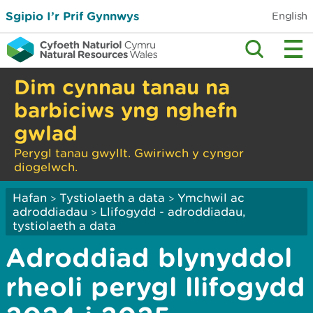
Sgipio I’r Prif Gynnwys
English
Dim cynnau tanau na
barbiciws yng nghefn
gwlad
Perygl tanau gwyllt. Gwiriwch y cyngor
diogelwch.
Hafan
Tystiolaeth a data
Ymchwil ac
>
>
adroddiadau
Llifogydd - adroddiadau,
>
tystiolaeth a data
Adroddiad blynyddol
rheoli perygl llifogydd