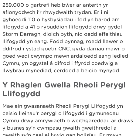
259,000 o gartrefi heb bŵer ar anterth yr
aflonyddwch i'r rhwydwaith trydan. Er i ni
gyhoeddi 110 o hysbysiadau i fod yn barod am
lifogydd a 41 o rybuddion llifogydd drwy gydol
Storm Darragh, diolch byth, nid oedd effeithiau
llifogydd yn eang. Fodd bynnag, roedd llawer o
ddifrod i ystad goetir CNC, gyda darnau mawr o
goed wedi cwympo mewn ardaloedd eang ledled
Cymru, yn ogystal â difrod i ffyrdd coedwig a
llwybrau mynediad, cerdded a beicio mynydd.
Y Rhaglen Gwella Rheoli Perygl
Llifogydd
Mae ein gwasanaeth Rheoli Perygl Llifogydd yn
ceisio lleihau’r perygl o lifogydd i gymunedau
Cymru drwy amrywiaeth o weithgareddau ar draws
y busnes sy’n cwmpasu gwaith gweithredol a
gwaith sy’n cael ei lywio gan bolisïau. Er mwyn