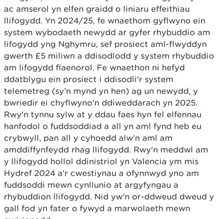
ac amserol yn elfen graidd o liniaru effeithiau
llifogydd. Yn 2024/25, fe wnaethom gyflwyno ein
system wybodaeth newydd ar gyfer rhybuddio am
lifogydd yng Nghymru, sef prosiect aml-flwyddyn
gwerth £5 miliwn a ddisodlodd y system rhybuddio
am lifogydd flaenorol. Fe wnaethon ni hefyd
ddatblygu ein prosiect i ddisodli'r system
telemetreg (sy’n mynd yn hen) ag un newydd, y
bwriedir ei chyflwyno'n ddiweddarach yn 2025.
Rwy'n tynnu sylw at y ddau faes hyn fel elfennau
hanfodol o fuddsoddiad a all yn aml fynd heb eu
crybwyll, pan all y cyhoedd alw'n aml am
amddiffynfeydd rhag llifogydd. Rwy'n meddwl am
y llifogydd hollol ddinistriol yn Valencia ym mis
Hydref 2024 a'r cwestiynau a ofynnwyd yno am
fuddsoddi mewn cynllunio at argyfyngau a
rhybuddion llifogydd. Nid yw'n or-ddweud dweud y
gall fod yn fater o fywyd a marwolaeth mewn