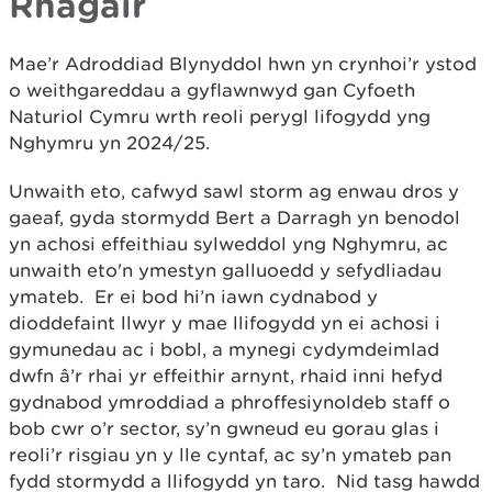
Rhagair
Mae’r Adroddiad Blynyddol hwn yn crynhoi’r ystod
o weithgareddau a gyflawnwyd gan Cyfoeth
Naturiol Cymru wrth reoli perygl lifogydd yng
Nghymru yn 2024/25.
Unwaith eto, cafwyd sawl storm ag enwau dros y
gaeaf, gyda stormydd Bert a Darragh yn benodol
yn achosi effeithiau sylweddol yng Nghymru, ac
unwaith eto'n ymestyn galluoedd y sefydliadau
ymateb. Er ei bod hi’n iawn cydnabod y
dioddefaint llwyr y mae llifogydd yn ei achosi i
gymunedau ac i bobl, a mynegi cydymdeimlad
dwfn â’r rhai yr effeithir arnynt, rhaid inni hefyd
gydnabod ymroddiad a phroffesiynoldeb staff o
bob cwr o’r sector, sy’n gwneud eu gorau glas i
reoli’r risgiau yn y lle cyntaf, ac sy’n ymateb pan
fydd stormydd a llifogydd yn taro. Nid tasg hawdd