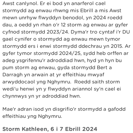
Awst canlynol. Er ei bod yn anarferol cael
stormydd ag enwau rhwng mis Ebrill a mis Awst
mewn unrhyw flwyddyn benodol, yn 2024 roedd
dau, a oedd yn rhan o'r 12 storm ag enwau ar gyfer
cyfnod stormydd 2023/24. Dyma'r tro cyntaf i'r DU
gael cynifer o stormydd ag enwau mewn tymor
stormydd ers i enwi stormydd ddechrau yn 2015. Ar
gyfer tymor stormydd 2024/25, sydd heb orffen ar
adeg ysgrifennu'r adroddiad hwn, hyd yn hyn bu
pum storm ag enwau, gyda stormydd Bert a
Darragh yn arwain at yr effeithiau mwyaf
arwyddocaol yng Nghymru. Roedd saith storm
wedi'u henwi yn y flwyddyn ariannol sy'n cael ei
chynnwys yn yr adroddiad hwn.
Mae'r adran isod yn disgrifio'r stormydd a gafodd
effeithiau yng Nghymru.
Storm Kathleen, 6 i 7 Ebrill 2024