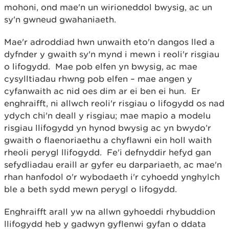
mohoni, ond mae'n un wirioneddol bwysig, ac un
sy'n gwneud gwahaniaeth.
Mae'r adroddiad hwn unwaith eto'n dangos lled a
dyfnder y gwaith sy'n mynd i mewn i reoli'r risgiau
o lifogydd. Mae pob elfen yn bwysig, ac mae
cysylltiadau rhwng pob elfen – mae angen y
cyfanwaith ac nid oes dim ar ei ben ei hun. Er
enghraifft, ni allwch reoli'r risgiau o lifogydd os nad
ydych chi'n deall y risgiau; mae mapio a modelu
risgiau llifogydd yn hynod bwysig ac yn bwydo’r
gwaith o flaenoriaethu a chyflawni ein holl waith
rheoli perygl llifogydd. Fe'i defnyddir hefyd gan
sefydliadau eraill ar gyfer eu darpariaeth, ac mae'n
rhan hanfodol o'r wybodaeth i'r cyhoedd ynghylch
ble a beth sydd mewn perygl o lifogydd.
Enghraifft arall yw na allwn gyhoeddi rhybuddion
llifogydd heb y gadwyn gyflenwi gyfan o ddata