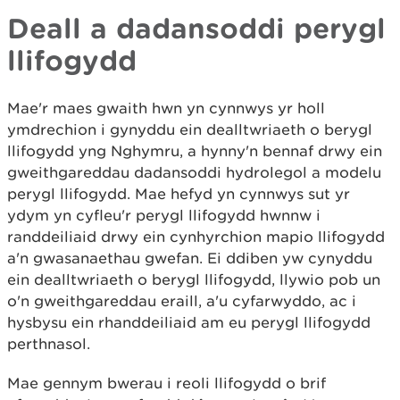
Deall a dadansoddi perygl
llifogydd
Mae'r maes gwaith hwn yn cynnwys yr holl
ymdrechion i gynyddu ein dealltwriaeth o berygl
llifogydd yng Nghymru, a hynny'n bennaf drwy ein
gweithgareddau dadansoddi hydrolegol a modelu
perygl llifogydd. Mae hefyd yn cynnwys sut yr
ydym yn cyfleu'r perygl llifogydd hwnnw i
randdeiliaid drwy ein cynhyrchion mapio llifogydd
a'n gwasanaethau gwefan. Ei ddiben yw cynyddu
ein dealltwriaeth o berygl llifogydd, llywio pob un
o'n gweithgareddau eraill, a'u cyfarwyddo, ac i
hysbysu ein rhanddeiliaid am eu perygl llifogydd
perthnasol.
Mae gennym bwerau i reoli llifogydd o brif