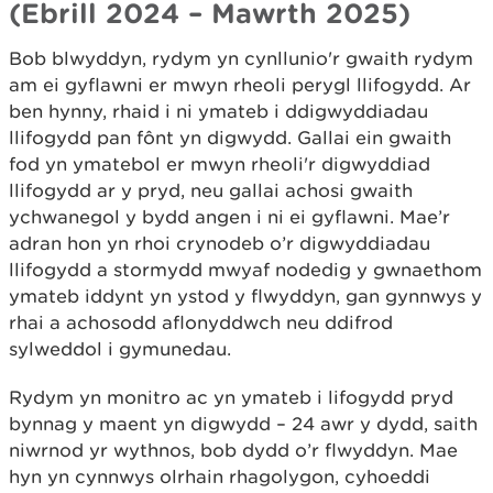
(Ebrill 2024 – Mawrth 2025)
Bob blwyddyn, rydym yn cynllunio'r gwaith rydym
am ei gyflawni er mwyn rheoli perygl llifogydd. Ar
ben hynny, rhaid i ni ymateb i ddigwyddiadau
llifogydd pan fônt yn digwydd. Gallai ein gwaith
fod yn ymatebol er mwyn rheoli'r digwyddiad
llifogydd ar y pryd, neu gallai achosi gwaith
ychwanegol y bydd angen i ni ei gyflawni. Mae’r
adran hon yn rhoi crynodeb o’r digwyddiadau
llifogydd a stormydd mwyaf nodedig y gwnaethom
ymateb iddynt yn ystod y flwyddyn, gan gynnwys y
rhai a achosodd aflonyddwch neu ddifrod
sylweddol i gymunedau.
Rydym yn monitro ac yn ymateb i lifogydd pryd
bynnag y maent yn digwydd – 24 awr y dydd, saith
niwrnod yr wythnos, bob dydd o’r flwyddyn. Mae
hyn yn cynnwys olrhain rhagolygon, cyhoeddi