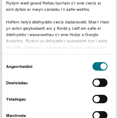
Rydym wedi gosod ffeiliau bychain o’r enw cwcis ar
Adroddiad ar Sefyllfa Adnoddau
Naturiol 2025 (SoNaRR).
eich dyfais er mwyn caniatáu i’n safle weithio.
Nôl i gynnwys adroddiad SoNaRR 2025
Hoffem hefyd ddefnyddio cwcis dadansoddi. Mae’r rhain
yn anfon gwybodaeth am y ffordd y caiff ein safle ei
ddefnyddio i wasanaethau o’r enw Hotjar a Google
Mae’r map a gyflwynir yn dangos trosolwg o faint
Analytics. Rydym yn defnyddio’r wybodaeth hon i wella
wyth ecosystem eang Cymru. Mae’r map yn
ein safle. Gadewch i ni wybod eich bod yn fodlon â hyn.
seiliedig ar ddata a grëwyd gan Cymru Fyw, sef
Byddwn yn defnyddio cwci i gadw eich dewis.
prosiect gan yr Adran Daearyddiaeth a Gwyddorau
Daear, Prifysgol Aberystwyth, a ariennir gan
Dewis
Gellir
darllen mwy am ein cwcis
cyn i chi ddewis.
Angenrheidiol
Lywodraeth Cymru.
Caniatâd
Dewisiadau
Gweld map SoNaRR 2025
Ystadegau
Diweddarwyd ddiwethaf 22 Ion 2026
Marchnata
Oes rhywbeth o’i le gyda’r dudalen