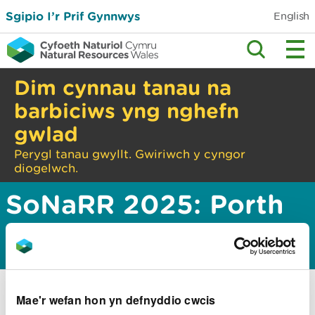
Sgipio I’r Prif Gynnwys
English
Dim cynnau tanau na
barbiciws yng nghefn
gwlad
Perygl tanau gwyllt. Gwiriwch y cyngor
diogelwch.
SoNaRR 2025: Porth
tystiolaeth a map
Mae'r wefan hon yn defnyddio cwcis
Mae’r wybodaeth hon yn rhan o’n