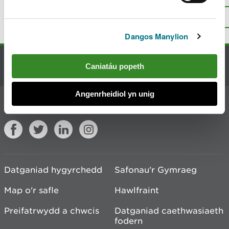
hon?
Rhowch eich adborth
.
I fyny
Argraffu’r dudalen hon
Dangos Manylion
Cysylltu â ni
Caniatáu popeth
Angenrheidiol yn unig
Ymuno â'r sgwrs
Datganiad hygyrchedd
Safonau'r Gymraeg
Map o'r safle
Hawlfraint
Preifatrwydd a chwcis
Datganiad caethwasiaeth
fodern