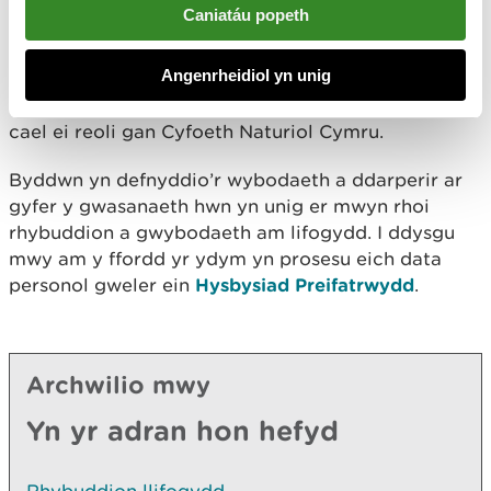
Sut yr ydym yn prosesu
Caniatáu popeth
eich data
Angenrheidiol yn unig
Mae Gwasanaeth Rhybuddion Llifogydd Cymru yn
cael ei reoli gan Cyfoeth Naturiol Cymru.
Byddwn yn defnyddio’r wybodaeth a ddarperir ar
gyfer y gwasanaeth hwn yn unig er mwyn rhoi
rhybuddion a gwybodaeth am lifogydd. I ddysgu
mwy am y ffordd yr ydym yn prosesu eich data
personol gweler ein
Hysbysiad Preifatrwydd
.
Archwilio mwy
Yn yr adran hon hefyd
Rhybuddion llifogydd