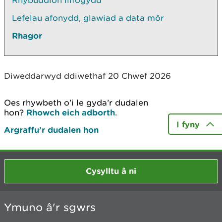
Lefelau afonydd, glawiad a data môr
Rhagor
Diweddarwyd ddiwethaf 20 Chwef 2026
Oes rhywbeth o’i le gyda’r dudalen
hon?
Rhowch eich adborth
.
I fyny
Argraffu’r dudalen hon
Cysylltu â ni
Ymuno â'r sgwrs