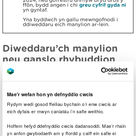
2024, neu gofrestru unrhyw bryd dros y
ffôn, bydd angen i chi
greu cyfrif gyda ni
yn gyntaf.
Yna byddwch yn gallu mewngofnodi i
ddiweddaru eich manylion ar-lein.
Diweddaru’ch manylion
neu ganslo rhybuddion
llifogydd
Os ydych wedi cofrestru i gael rhybuddion
llifogydd, gallwch fewngofnodi i'ch cyfrif er mwyn:
Mae'r wefan hon yn defnyddio cwcis
Rydym wedi gosod ffeiliau bychain o’r enw cwcis ar
diweddaru eich manylion
eich dyfais er mwyn caniatáu i’n safle weithio.
canslo eich cyfrif
Hoffem hefyd ddefnyddio cwcis dadansoddi. Mae’r rhain
yn anfon gwybodaeth am y ffordd y caiff ein safle ei
Mewngofnodwch i’ch cyfrif rhybuddion