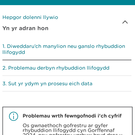
Hepgor dolenni llywio
Yn yr adran hon
Diweddaru’ch manylion neu ganslo rhybuddion
llifogydd
Problemau derbyn rhybuddion llifogydd
Sut yr ydym yn prosesu eich data
Problemau wrth fewngofnodi i'ch cyfrif
Os gwnaethoch gofrestru ar gyfer
rhybuddion llifogydd cyn Gorffennaf