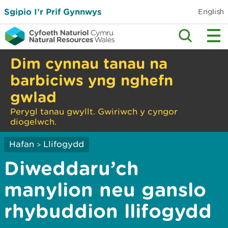
Sgipio I’r Prif Gynnwys
English
Dim cynnau tanau na
barbiciws yng nghefn
gwlad
Perygl tanau gwyllt. Gwiriwch y cyngor
diogelwch.
Hafan
Llifogydd
>
Diweddaru’ch
manylion neu ganslo
rhybuddion llifogydd