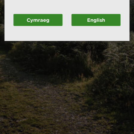
Cymraeg
English