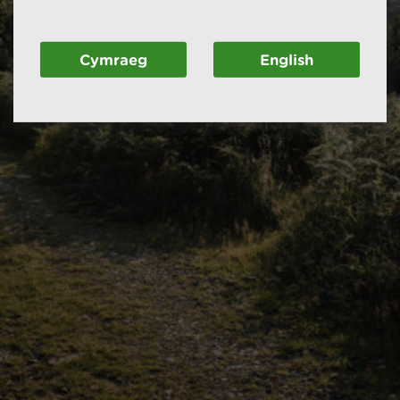
Cymraeg
English