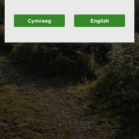
Cymraeg
English