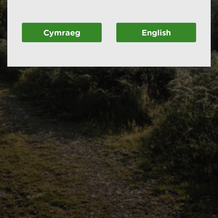
Cymraeg
English