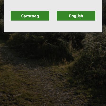
Cymraeg
English