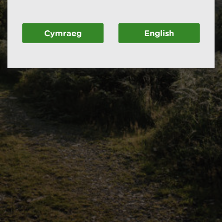
Cymraeg
English