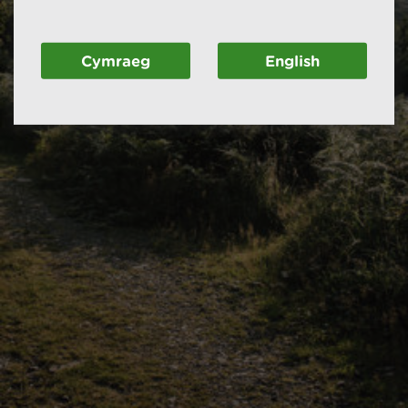
Cymraeg
English