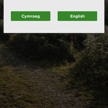
Cymraeg
English