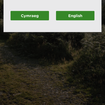
Cymraeg
English