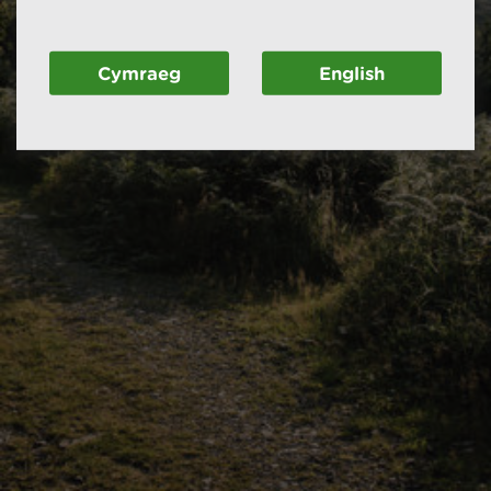
Cymraeg
English