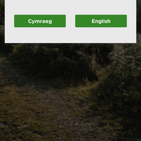
Cymraeg
English