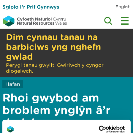
Sgipio I’r Prif Gynnwys
English
Dim cynnau tanau na
barbiciws yng nghefn
gwlad
Perygl tanau gwyllt. Gwiriwch y cyngor
diogelwch.
Hafan
Rhoi gwybod am
broblem ynglŷn â’r
dudalen