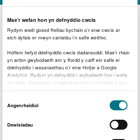
Mae'r wefan hon yn defnyddio cwcis
Rydym wedi gosod ffeiliau bychain o’r enw cwcis ar
D
y
eich dyfais er mwyn caniatáu i’n safle weithio.
Beth oeddech chi’n wneud?
w
e
Hoffem hefyd ddefnyddio cwcis dadansoddi. Mae’r rhain
d
yn anfon gwybodaeth am y ffordd y caiff ein safle ei
w
Peidiwch â chynnwys gwybodaeth bersonol neu
ddefnyddio i wasanaethau o’r enw Hotjar a Google
c
ariannol
h
Analytics. Rydym yn defnyddio’r wybodaeth hon i wella
w
ein safle. Gadewch i ni wybod eich bod yn fodlon â hyn.
r
Byddwn yn defnyddio cwci i gadw eich dewis.
t
Beth oedd yn mynd o’i le?
Dewis
h
Gellir
darllen mwy am ein cwcis
cyn i chi ddewis.
Angenrheidiol
y
Caniatâd
m
a
m
Dewisiadau
e
i