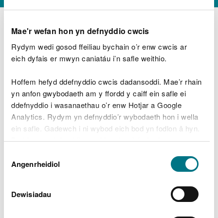
Mae'r wefan hon yn defnyddio cwcis
Rydym wedi gosod ffeiliau bychain o’r enw cwcis ar
D
y
eich dyfais er mwyn caniatáu i’n safle weithio.
Beth oeddech chi’n wneud?
w
e
Hoffem hefyd ddefnyddio cwcis dadansoddi. Mae’r rhain
d
yn anfon gwybodaeth am y ffordd y caiff ein safle ei
w
Peidiwch â chynnwys gwybodaeth bersonol neu
ddefnyddio i wasanaethau o’r enw Hotjar a Google
c
ariannol
h
Analytics. Rydym yn defnyddio’r wybodaeth hon i wella
w
ein safle. Gadewch i ni wybod eich bod yn fodlon â hyn.
r
Byddwn yn defnyddio cwci i gadw eich dewis.
t
Beth oedd yn mynd o’i le?
Dewis
h
Gellir
darllen mwy am ein cwcis
cyn i chi ddewis.
Angenrheidiol
y
Caniatâd
m
a
m
Dewisiadau
e
i