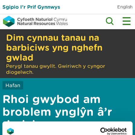
Sgipio I’r Prif Gynnwys
English
Dim cynnau tanau na
barbiciws yng nghefn
gwlad
Perygl tanau gwyllt. Gwiriwch y cyngor
diogelwch.
Hafan
Rhoi gwybod am
broblem ynglŷn â’r
dudalen