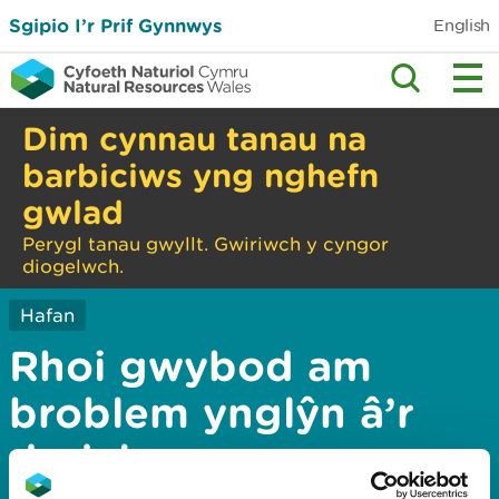
Sgipio I’r Prif Gynnwys
English
Dim cynnau tanau na
barbiciws yng nghefn
gwlad
Perygl tanau gwyllt. Gwiriwch y cyngor
diogelwch.
Hafan
Rhoi gwybod am
broblem ynglŷn â’r
dudalen