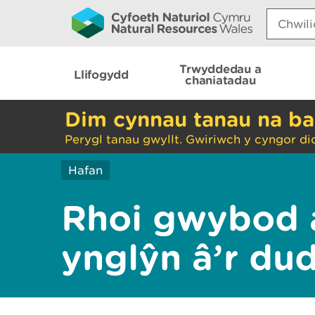
Search:
Trwyddedau a
Llifogydd
chaniatadau
Dim cynnau tanau na ba
Perygl tanau gwyllt. Gwiriwch y cyngor di
Hafan
Rhoi gwybod 
ynglŷn â’r du