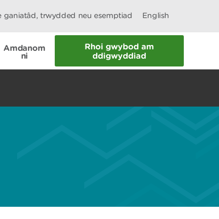
le ganiatâd, trwydded neu esemptiad
English
Rhoi gwybod am
Amdanom
ni
ddigwyddiad