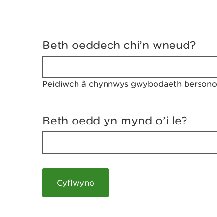
D
y
Beth oeddech chi’n wneud?
w
e
d
w
Peidiwch â chynnwys gwybodaeth bersonol
c
h
w
r
Beth oedd yn mynd o’i le?
t
h
y
m
a
m
e
i
c
h