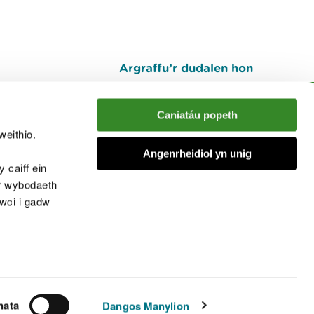
Argraffu’r dudalen hon
I fyny
Caniatáu popeth
weithio.
muno â'r sgwrs
Angenrheidiol yn unig
 caiff ein
’r wybodaeth
cwci i gadw
chwcis
nata
Dangos Manylion
© Cyfoeth Naturiol Cymru