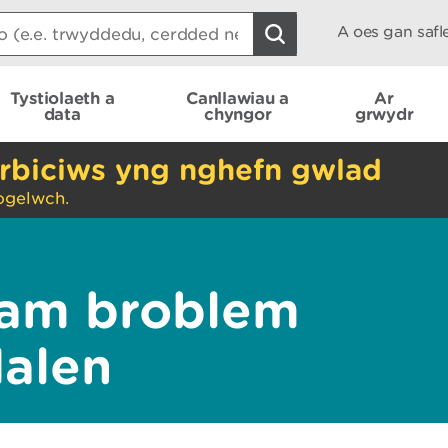
A oes gan saf
Tystiolaeth a
Canllawiau a
Ar
data
chyngor
grwydr
rbiciws yng nghefn gwlad
ogelwch.
am broblem
dalen