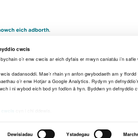
owch eich adborth
.
nyddio cwcis
bychain o’r enw cwcis ar eich dyfais er mwyn caniatáu i’n safle 
Y
wcis dadansoddi. Mae’r rhain yn anfon gwybodaeth am y ffordd y
anaethau o’r enw Hotjar a Google Analytics. Rydym yn defnyddio
ewch i ni wybod eich bod yn fodlon â hyn. Byddwn yn defnyddio 
aeg
Map o'r safle
Hawlfraint
Preifatrwydd a 
 cwcis
cyn i chi ddewis.
Dewisiadau
Ystadegau
March