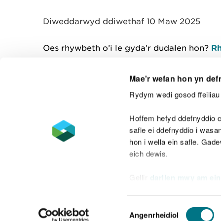
y
m
Diweddarwyd ddiwethaf 10 Maw 2025
w
e
l
Oes rhywbeth o’i le gyda’r dudalen hon?
Rh
i
a
d
Mae'r wefan hon yn def
Rydym wedi gosod ffeiliau 
Cysylltu â ni
Hoffem hefyd ddefnyddio c
safle ei ddefnyddio i was
hon i wella ein safle. Gad
eich dewis.
Datganiad hygyrchedd
Safonau'r Gymr
Gellir
darllen mwy am ein
Datganiad caethwasiaeth fodern
Dewis
Angenrheidiol
Caniatâd