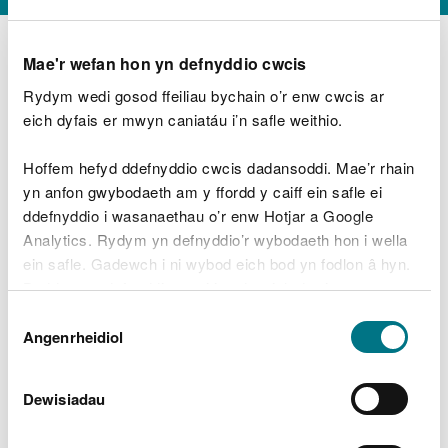
Mae'r wefan hon yn defnyddio cwcis
Rydym wedi gosod ffeiliau bychain o’r enw cwcis ar
D
y
eich dyfais er mwyn caniatáu i’n safle weithio.
Beth oeddech chi’n wneud?
w
e
Hoffem hefyd ddefnyddio cwcis dadansoddi. Mae’r rhain
d
yn anfon gwybodaeth am y ffordd y caiff ein safle ei
w
Peidiwch â chynnwys gwybodaeth bersonol neu
ddefnyddio i wasanaethau o’r enw Hotjar a Google
c
ariannol
h
Analytics. Rydym yn defnyddio’r wybodaeth hon i wella
w
ein safle. Gadewch i ni wybod eich bod yn fodlon â hyn.
r
Byddwn yn defnyddio cwci i gadw eich dewis.
t
Beth oedd yn mynd o’i le?
Dewis
h
Gellir
darllen mwy am ein cwcis
cyn i chi ddewis.
Angenrheidiol
y
Caniatâd
m
a
m
Dewisiadau
e
i