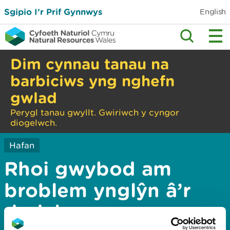
Sgipio I’r Prif Gynnwys
English
Dim cynnau tanau na
barbiciws yng nghefn
gwlad
Perygl tanau gwyllt. Gwiriwch y cyngor
diogelwch.
Hafan
Rhoi gwybod am
broblem ynglŷn â’r
dudalen