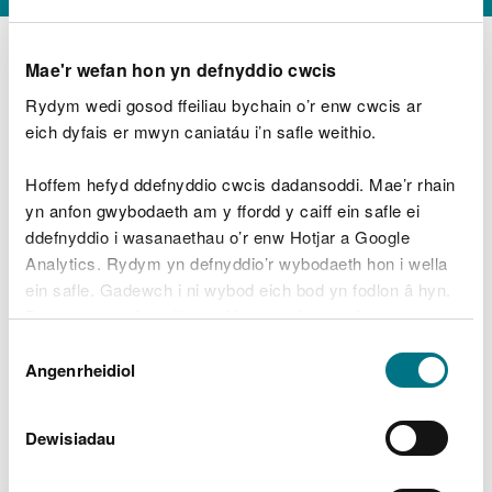
Mae'r wefan hon yn defnyddio cwcis
Rydym wedi gosod ffeiliau bychain o’r enw cwcis ar
D
y
eich dyfais er mwyn caniatáu i’n safle weithio.
Beth oeddech chi’n wneud?
w
e
Hoffem hefyd ddefnyddio cwcis dadansoddi. Mae’r rhain
d
yn anfon gwybodaeth am y ffordd y caiff ein safle ei
w
Peidiwch â chynnwys gwybodaeth bersonol neu
ddefnyddio i wasanaethau o’r enw Hotjar a Google
c
ariannol
h
Analytics. Rydym yn defnyddio’r wybodaeth hon i wella
w
ein safle. Gadewch i ni wybod eich bod yn fodlon â hyn.
r
Byddwn yn defnyddio cwci i gadw eich dewis.
t
Beth oedd yn mynd o’i le?
Dewis
h
Gellir
darllen mwy am ein cwcis
cyn i chi ddewis.
Angenrheidiol
y
Caniatâd
m
a
m
Dewisiadau
e
i