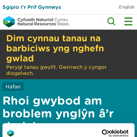
Sgipio I’r Prif Gynnwys
English
Dim cynnau tanau na
barbiciws yng nghefn
gwlad
Perygl tanau gwyllt. Gwiriwch y cyngor
diogelwch.
Hafan
Rhoi gwybod am
broblem ynglŷn â’r
dudalen