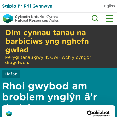
Sgipio I’r Prif Gynnwys
English
Dim cynnau tanau na
barbiciws yng nghefn
gwlad
Perygl tanau gwyllt. Gwiriwch y cyngor
diogelwch.
Hafan
Rhoi gwybod am
broblem ynglŷn â’r
dudalen