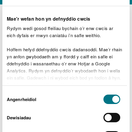
Mae'r wefan hon yn defnyddio cwcis
Rydym wedi gosod ffeiliau bychain o’r enw cwcis ar
D
y
eich dyfais er mwyn caniatáu i’n safle weithio.
Beth oeddech chi’n wneud?
w
e
Hoffem hefyd ddefnyddio cwcis dadansoddi. Mae’r rhain
d
yn anfon gwybodaeth am y ffordd y caiff ein safle ei
w
Peidiwch â chynnwys gwybodaeth bersonol neu
ddefnyddio i wasanaethau o’r enw Hotjar a Google
c
ariannol
h
Analytics. Rydym yn defnyddio’r wybodaeth hon i wella
w
ein safle. Gadewch i ni wybod eich bod yn fodlon â hyn.
r
Byddwn yn defnyddio cwci i gadw eich dewis.
t
Beth oedd yn mynd o’i le?
Dewis
h
Gellir
darllen mwy am ein cwcis
cyn i chi ddewis.
Angenrheidiol
y
Caniatâd
m
a
m
Dewisiadau
e
i