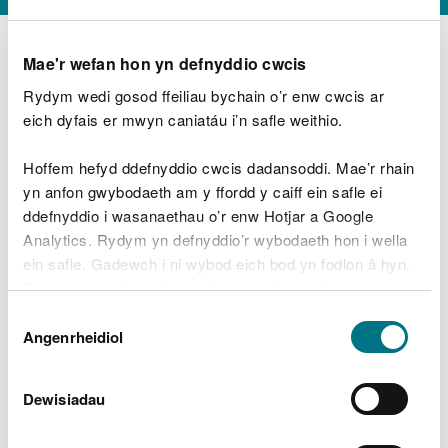
Mae'r wefan hon yn defnyddio cwcis
Rydym wedi gosod ffeiliau bychain o’r enw cwcis ar
D
y
eich dyfais er mwyn caniatáu i’n safle weithio.
Beth oeddech chi’n wneud?
w
e
Hoffem hefyd ddefnyddio cwcis dadansoddi. Mae’r rhain
d
yn anfon gwybodaeth am y ffordd y caiff ein safle ei
w
Peidiwch â chynnwys gwybodaeth bersonol neu
ddefnyddio i wasanaethau o’r enw Hotjar a Google
c
ariannol
h
Analytics. Rydym yn defnyddio’r wybodaeth hon i wella
w
ein safle. Gadewch i ni wybod eich bod yn fodlon â hyn.
r
Byddwn yn defnyddio cwci i gadw eich dewis.
t
Beth oedd yn mynd o’i le?
Dewis
h
Gellir
darllen mwy am ein cwcis
cyn i chi ddewis.
Angenrheidiol
y
Caniatâd
m
a
m
Dewisiadau
e
i