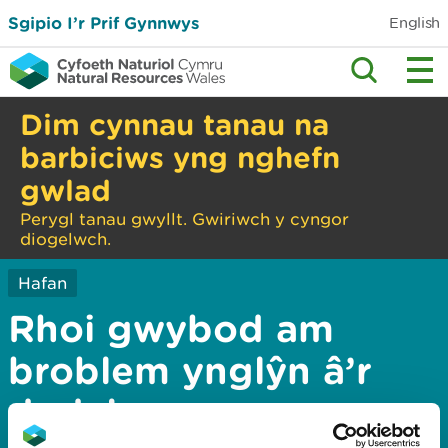
Sgipio I’r Prif Gynnwys
English
Dim cynnau tanau na
barbiciws yng nghefn
gwlad
Perygl tanau gwyllt. Gwiriwch y cyngor
diogelwch.
Hafan
Rhoi gwybod am
broblem ynglŷn â’r
dudalen