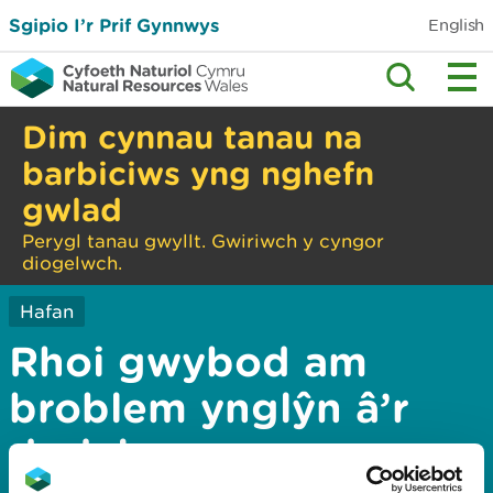
Sgipio I’r Prif Gynnwys
English
Dim cynnau tanau na
barbiciws yng nghefn
gwlad
Perygl tanau gwyllt. Gwiriwch y cyngor
diogelwch.
Hafan
Rhoi gwybod am
broblem ynglŷn â’r
dudalen