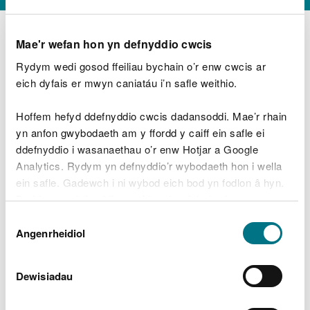
Mae'r wefan hon yn defnyddio cwcis
Rydym wedi gosod ffeiliau bychain o’r enw cwcis ar
D
y
eich dyfais er mwyn caniatáu i’n safle weithio.
Beth oeddech chi’n wneud?
w
e
Hoffem hefyd ddefnyddio cwcis dadansoddi. Mae’r rhain
d
yn anfon gwybodaeth am y ffordd y caiff ein safle ei
w
Peidiwch â chynnwys gwybodaeth bersonol neu
ddefnyddio i wasanaethau o’r enw Hotjar a Google
c
ariannol
h
Analytics. Rydym yn defnyddio’r wybodaeth hon i wella
w
ein safle. Gadewch i ni wybod eich bod yn fodlon â hyn.
r
Byddwn yn defnyddio cwci i gadw eich dewis.
t
Beth oedd yn mynd o’i le?
Dewis
h
Gellir
darllen mwy am ein cwcis
cyn i chi ddewis.
Angenrheidiol
y
Caniatâd
m
a
m
Dewisiadau
e
i