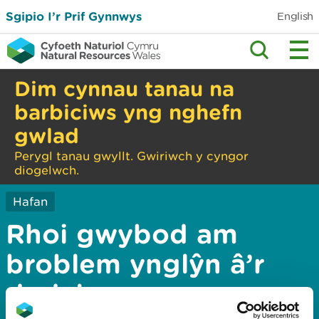
Sgipio I’r Prif Gynnwys
English
Dim cynnau tanau na
barbiciws yng nghefn
gwlad
Perygl tanau gwyllt. Gwiriwch y cyngor
diogelwch.
Hafan
Rhoi gwybod am
broblem ynglŷn â’r
dudalen