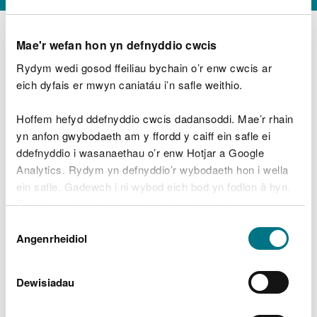
Mae'r wefan hon yn defnyddio cwcis
Rydym wedi gosod ffeiliau bychain o’r enw cwcis ar
D
y
eich dyfais er mwyn caniatáu i’n safle weithio.
Beth oeddech chi’n wneud?
w
e
Hoffem hefyd ddefnyddio cwcis dadansoddi. Mae’r rhain
d
yn anfon gwybodaeth am y ffordd y caiff ein safle ei
w
Peidiwch â chynnwys gwybodaeth bersonol neu
ddefnyddio i wasanaethau o’r enw Hotjar a Google
c
ariannol
h
Analytics. Rydym yn defnyddio’r wybodaeth hon i wella
w
ein safle. Gadewch i ni wybod eich bod yn fodlon â hyn.
r
Byddwn yn defnyddio cwci i gadw eich dewis.
t
Beth oedd yn mynd o’i le?
Dewis
h
Gellir
darllen mwy am ein cwcis
cyn i chi ddewis.
Angenrheidiol
y
Caniatâd
m
a
m
Dewisiadau
e
i