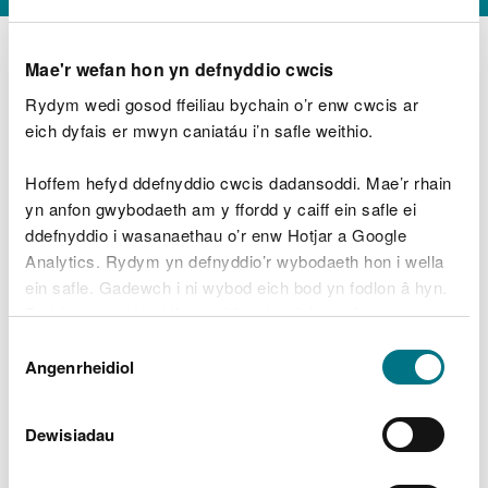
Mae'r wefan hon yn defnyddio cwcis
Rydym wedi gosod ffeiliau bychain o’r enw cwcis ar
D
y
eich dyfais er mwyn caniatáu i’n safle weithio.
Beth oeddech chi’n wneud?
w
e
Hoffem hefyd ddefnyddio cwcis dadansoddi. Mae’r rhain
d
yn anfon gwybodaeth am y ffordd y caiff ein safle ei
w
Peidiwch â chynnwys gwybodaeth bersonol neu
ddefnyddio i wasanaethau o’r enw Hotjar a Google
c
ariannol
h
Analytics. Rydym yn defnyddio’r wybodaeth hon i wella
w
ein safle. Gadewch i ni wybod eich bod yn fodlon â hyn.
r
Byddwn yn defnyddio cwci i gadw eich dewis.
t
Beth oedd yn mynd o’i le?
Dewis
h
Gellir
darllen mwy am ein cwcis
cyn i chi ddewis.
Angenrheidiol
y
Caniatâd
m
a
m
Dewisiadau
e
i