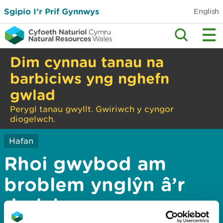
Sgipio I’r Prif Gynnwys
English
Dim cynnau tanau na
barbiciws yng nghefn
gwlad
Perygl tanau gwyllt. Gwiriwch y cyngor
diogelwch.
Hafan
Rhoi gwybod am
broblem ynglŷn â’r
dudalen