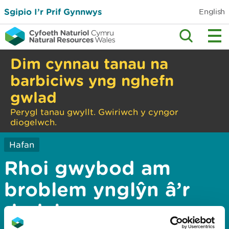
Sgipio I’r Prif Gynnwys
English
Dim cynnau tanau na
barbiciws yng nghefn
gwlad
Perygl tanau gwyllt. Gwiriwch y cyngor
diogelwch.
Hafan
Rhoi gwybod am
broblem ynglŷn â’r
dudalen