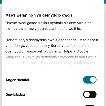
Mae'r wefan hon yn defnyddio cwcis
Rydym wedi gosod ffeiliau bychain o’r enw cwcis ar
D
y
eich dyfais er mwyn caniatáu i’n safle weithio.
Beth oeddech chi’n wneud?
w
e
Hoffem hefyd ddefnyddio cwcis dadansoddi. Mae’r rhain
d
yn anfon gwybodaeth am y ffordd y caiff ein safle ei
w
Peidiwch â chynnwys gwybodaeth bersonol neu
ddefnyddio i wasanaethau o’r enw Hotjar a Google
c
ariannol
h
Analytics. Rydym yn defnyddio’r wybodaeth hon i wella
w
ein safle. Gadewch i ni wybod eich bod yn fodlon â hyn.
r
Byddwn yn defnyddio cwci i gadw eich dewis.
t
Beth oedd yn mynd o’i le?
Dewis
h
Gellir
darllen mwy am ein cwcis
cyn i chi ddewis.
Angenrheidiol
y
Caniatâd
m
a
m
Dewisiadau
e
i