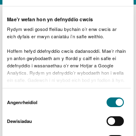
Mae'r wefan hon yn defnyddio cwcis
Rydym wedi gosod ffeiliau bychain o’r enw cwcis ar
D
y
eich dyfais er mwyn caniatáu i’n safle weithio.
Beth oeddech chi’n wneud?
w
e
Hoffem hefyd ddefnyddio cwcis dadansoddi. Mae’r rhain
d
yn anfon gwybodaeth am y ffordd y caiff ein safle ei
w
Peidiwch â chynnwys gwybodaeth bersonol neu
ddefnyddio i wasanaethau o’r enw Hotjar a Google
c
ariannol
h
Analytics. Rydym yn defnyddio’r wybodaeth hon i wella
w
ein safle. Gadewch i ni wybod eich bod yn fodlon â hyn.
r
Byddwn yn defnyddio cwci i gadw eich dewis.
t
Beth oedd yn mynd o’i le?
Dewis
h
Gellir
darllen mwy am ein cwcis
cyn i chi ddewis.
Angenrheidiol
y
Caniatâd
m
a
m
Dewisiadau
e
i