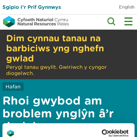
Sgipio I’r Prif Gynnwys
English
Dim cynnau tanau na
barbiciws yng nghefn
gwlad
Perygl tanau gwyllt. Gwiriwch y cyngor
diogelwch.
Hafan
Rhoi gwybod am
broblem ynglŷn â’r
dudalen