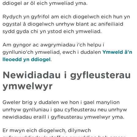
ddiogel ar ôl eich ymweliad yma.
Rydych yn gyfrifol am eich diogelwch eich hun yn
ogystal â diogelwch unrhyw blant ac anifeiliaid
sydd gyda chi yn ystod eich ymweliad.
Am gyngor ac awgrymiadau i'ch helpu i
gynllunio'ch ymweliad, ewch i dudalen
Ymweld â'n
lleoedd yn ddiogel
.
Newidiadau i gyfleusterau
ymwelwyr
Gweler brig y dudalen we hon i gael manylion
unrhyw gynlluniau i gau cyfleusterau neu unrhyw
newidiadau eraill i gyfleusterau ymwelwyr yma.
Er mwyn eich diogelwch, dilynwch