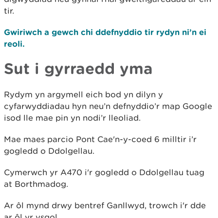
tir.
Gwiriwch a gewch chi ddefnyddio tir rydyn ni’n ei
reoli.
Sut i gyrraedd yma
Rydym yn argymell eich bod yn dilyn y
cyfarwyddiadau hyn neu’n defnyddio’r map Google
isod lle mae pin yn nodi’r lleoliad.
Mae maes parcio Pont Cae'n-y-coed
6 milltir i’r
gogledd o Ddolgellau.
Cymerwch yr A470 i'r gogledd o Ddolgellau tuag
at Borthmadog.
Ar ôl mynd drwy bentref Ganllwyd, trowch i'r dde
ar ôl yr ysgol.