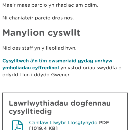
Mae’r maes parcio yn rhad ac am ddim.
Ni chaniateir parcio dros nos.
Manylion cyswllt
Nid oes staff yn y lleoliad hwn.
Cysylltwch â’n tîm cwsmeriaid gydag unrhyw
ymholiadau cyffredinol
yn ystod oriau swyddfa o
ddydd Llun i ddydd Gwener.
Lawrlwythiadau dogfennau
cysylltiedig
Canllaw Llwybr Llosgfynydd
PDF
[1019.4 KB]