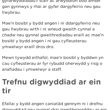
gyfarwyddiadau'r staff ac arwyddion bob amser
gan gynnwys y rhai ar gyfer dargyfeirio neu gau
llwybrau.
Mae'n bosibl y bydd angen i ni ddargyfeirio neu
gau llwybrau wrth i ni wneud gwaith cynnal a
chadw neu gynnal gweithrediadau eraill ac mae'n
bosibl y bydd angen i ni gau cyfleusterau
ymwelwyr eraill dros dro.
Mewn tywydd eithafol, mae'n bosibl y byddwn yn
cau cyfleusterau ar fyr rybudd oherwydd y risg o
anafiadau i ymwelwyr a staff.
Trefnu digwyddiad ar ein
tir
Efallai y bydd angen caniatâd gennym ni i drefnu
digwyddiad neu gynnal rhai gweithgareddau ar ein