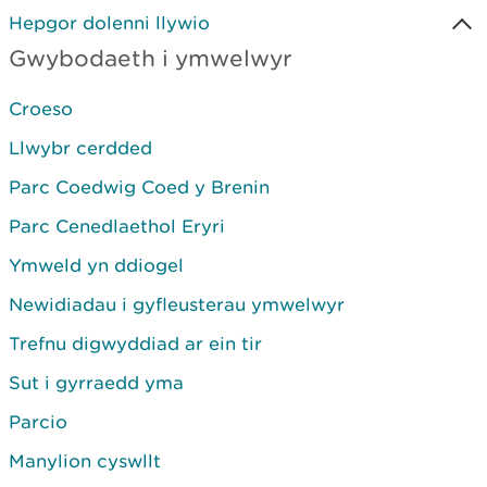
Hepgor dolenni llywio
Gwybodaeth i ymwelwyr
Croeso
Llwybr cerdded
Parc Coedwig Coed y Brenin
Parc Cenedlaethol Eryri
Ymweld yn ddiogel
Newidiadau i gyfleusterau ymwelwyr
Trefnu digwyddiad ar ein tir
Sut i gyrraedd yma
Parcio
Manylion cyswllt