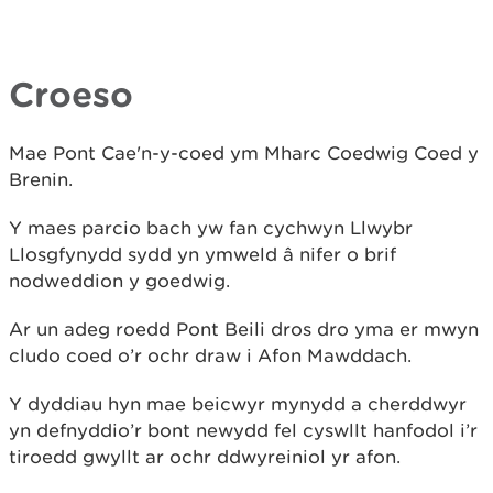
Croeso
Mae Pont Cae'n-y-coed ym Mharc Coedwig Coed y
Brenin.
Y maes parcio bach yw fan cychwyn Llwybr
Llosgfynydd sydd yn ymweld â nifer o brif
nodweddion y goedwig.
Ar un adeg roedd Pont Beili dros dro yma er mwyn
cludo coed o’r ochr draw i Afon Mawddach.
Y dyddiau hyn mae beicwyr mynydd a cherddwyr
yn defnyddio’r bont newydd fel cyswllt hanfodol i’r
tiroedd gwyllt ar ochr ddwyreiniol yr afon.