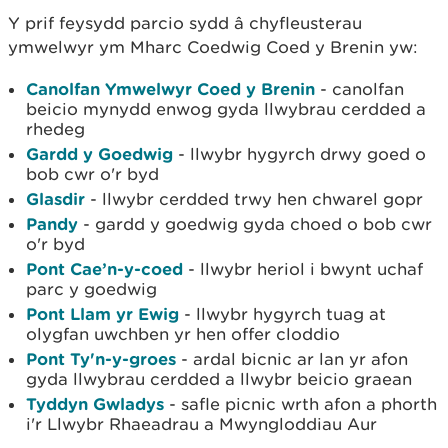
Y prif feysydd parcio sydd â chyfleusterau
ymwelwyr ym Mharc Coedwig Coed y Brenin yw:
Canolfan Ymwelwyr Coed y Brenin
- canolfan
beicio mynydd enwog gyda llwybrau cerdded a
rhedeg
Gardd y Goedwig
- llwybr hygyrch drwy goed o
bob cwr o'r byd
Glasdir
- llwybr cerdded trwy hen chwarel gopr
Pandy
- gardd y goedwig gyda choed o bob cwr
o'r byd
Pont Cae’n-y-coed
- llwybr heriol i bwynt uchaf
parc y goedwig
Pont Llam yr Ewig
- llwybr hygyrch tuag at
olygfan uwchben yr hen offer cloddio
Pont Ty'n-y-groes
- ardal bicnic ar lan yr afon
gyda llwybrau cerdded a llwybr beicio graean
Tyddyn Gwladys
- safle picnic wrth afon a phorth
i'r Llwybr Rhaeadrau a Mwyngloddiau Aur