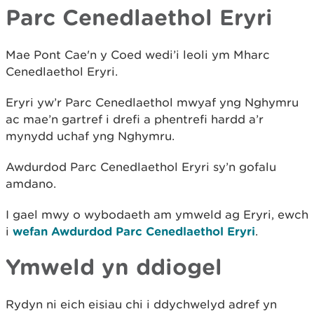
Parc Cenedlaethol Eryri
Mae Pont Cae'n y Coed wedi’i leoli ym Mharc
Cenedlaethol Eryri.
Eryri yw’r Parc Cenedlaethol mwyaf yng Nghymru
ac mae’n gartref i drefi a phentrefi hardd a’r
mynydd uchaf yng Nghymru.
Awdurdod Parc Cenedlaethol Eryri sy’n gofalu
amdano.
I gael mwy o wybodaeth am ymweld ag Eryri, ewch
i
wefan Awdurdod Parc Cenedlaethol Eryri
.
Ymweld yn ddiogel
Rydyn ni eich eisiau chi i ddychwelyd adref yn