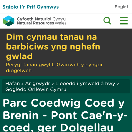
Sgipio I’r Prif Gynnwys
English
Dim cynnau tanau na
barbiciws yng nghefn
gwlad
Perygl tanau gwyllt. Gwiriwch y cyngor
diogelwch.
Hafan
Ar grwydr
Lleoedd i ymweld â hwy
>
>
>
Gogledd Orllewin Cymru
Parc Coedwig Coed y
Brenin - Pont Cae'n-y-
coed, ger Dolgellau