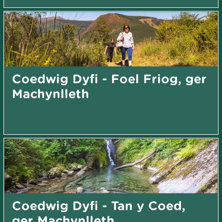
Coedwig Dyfi - Foel Friog, ger
Machynlleth
Coedwig Dyfi - Tan y Coed,
ger Machynlleth