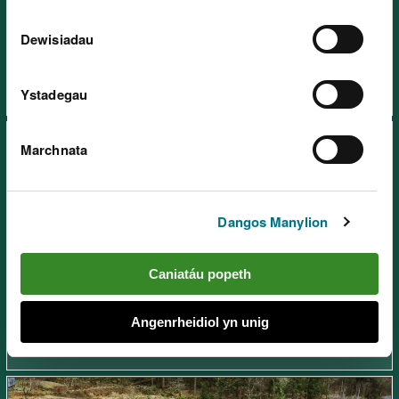
Genedlaethol Ceunant Cynfal,
ger Blaenau Ffestiniog
Dewisiadau
Ystadegau
Marchnata
Dangos Manylion
Gwarchodfa Natur
Genedlaethol Ceunant
Caniatáu popeth
Llennyrch, ger Porthmadog
Angenrheidiol yn unig