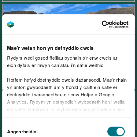
Gwarchodfa Natur
Mae'r wefan hon yn defnyddio cwcis
Genedlaethol Cadair Idris, ger
Rydym wedi gosod ffeiliau bychain o’r enw cwcis ar
Dolgellau
eich dyfais er mwyn caniatáu i’n safle weithio.
Hoffem hefyd ddefnyddio cwcis dadansoddi. Mae’r rhain
yn anfon gwybodaeth am y ffordd y caiff ein safle ei
ddefnyddio i wasanaethau o’r enw Hotjar a Google
Analytics. Rydym yn defnyddio’r wybodaeth hon i wella
ein safle. Gadewch i ni wybod eich bod yn fodlon â hyn.
Byddwn yn defnyddio cwci i gadw eich dewis.
Dewis
Gellir
darllen mwy am ein cwcis
cyn i chi ddewis.
Angenrheidiol
Gwarchodfa Natur
Caniatâd