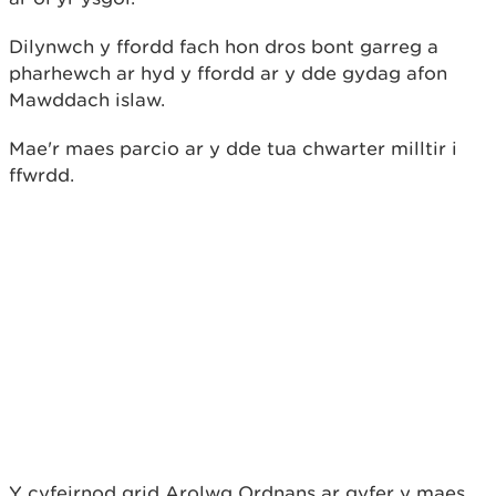
Dilynwch y ffordd fach hon dros bont garreg a
pharhewch ar hyd y ffordd ar y dde gydag afon
Mawddach islaw.
Mae'r maes parcio ar y dde tua chwarter milltir i
ffwrdd.
Y cyfeirnod grid Arolwg Ordnans ar gyfer y maes