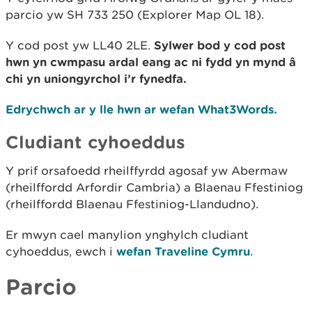
parcio yw SH 733 250 (Explorer Map OL 18).
Y cod post yw LL40 2LE.
Sylwer bod y cod post
hwn yn cwmpasu ardal eang ac ni fydd yn mynd â
chi yn uniongyrchol i’r fynedfa.
Edrychwch ar y lle hwn ar wefan What3Words.
Cludiant cyhoeddus
Y prif orsafoedd rheilffyrdd agosaf yw Abermaw
(rheilffordd Arfordir Cambria) a Blaenau Ffestiniog
(rheilffordd Blaenau Ffestiniog-Llandudno).
Er mwyn cael manylion ynghylch cludiant
cyhoeddus, ewch i
wefan Traveline Cymru
.
Parcio