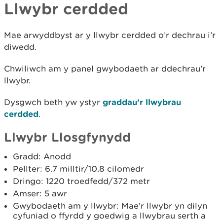
Llwybr cerdded
Mae arwyddbyst ar y llwybr cerdded o’r dechrau i’r
diwedd.
Chwiliwch am y panel gwybodaeth ar ddechrau’r
llwybr.
Dysgwch beth yw ystyr
graddau’r llwybrau
cerdded
.
Llwybr Llosgfynydd
Gradd: Anodd
Pellter: 6.7 milltir/10.8 cilomedr
Dringo: 1220 troedfedd/372 metr
Amser: 5 awr
Gwybodaeth am y llwybr: Mae’r llwybr yn dilyn
cyfuniad o ffyrdd y goedwig a llwybrau serth a