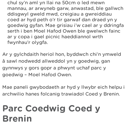
chul sy’n aml yn llai na 50cm o led mewn
mannau, ar arwyneb garw, anwastad, ble gallwch
ddisgwyl gweld mwd, creigiau a gwreiddiau
coed ar hyd peth o’r tir garwaf dan draed yn y
goedwig gyfan. Mae grisiau i’w cael ar y ddringfa
serth i ben Moel Hafod Owen ble gwelwch fainc
ar y copa i gael picnic haeddiannol wrth
fwynhau’r olygfa.
Ar y gylchdaith heriol hon, byddwch chi’n ymweld
â sawl nodwedd allweddol yn y goedwig, gan
gynnwys y gors gopr a phwynt uchaf parc y
goedwig – Moel Hafod Owen.
Mae paneli gwybodaeth ar hyd y llwybr eich helpu i
archwilio hanes folcanig trawiadol Coed y Brenin.
Parc Coedwig Coed y
Brenin