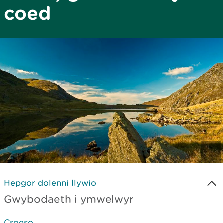
coed
Hepgor dolenni llywio
Gwybodaeth i ymwelwyr
Croeso