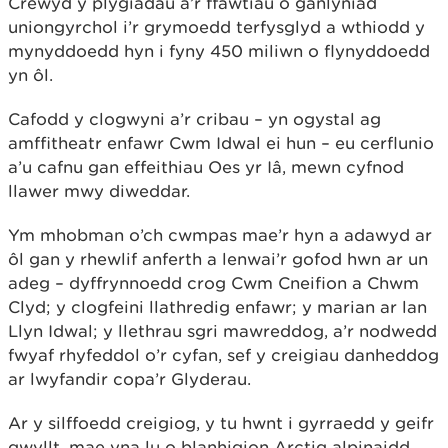
Crëwyd y plygiadau a’r ffawtiau o ganlyniad
uniongyrchol i’r grymoedd terfysglyd a wthiodd y
mynyddoedd hyn i fyny 450 miliwn o flynyddoedd
yn ôl.
Cafodd y clogwyni a’r cribau – yn ogystal ag
amffitheatr enfawr Cwm Idwal ei hun – eu cerflunio
a’u cafnu gan effeithiau Oes yr Iâ, mewn cyfnod
llawer mwy diweddar.
Ym mhobman o’ch cwmpas mae’r hyn a adawyd ar
ôl gan y rhewlif anferth a lenwai’r gofod hwn ar un
adeg – dyffrynnoedd crog Cwm Cneifion a Chwm
Clyd; y clogfeini llathredig enfawr; y marian ar lan
Llyn Idwal; y llethrau sgri mawreddog, a’r nodwedd
fwyaf rhyfeddol o’r cyfan, sef y creigiau danheddog
ar lwyfandir copa’r Glyderau.
Ar y silffoedd creigiog, y tu hwnt i gyrraedd y geifr
gwyllt, mae yna lu o blanhigion Arctig alpinaidd