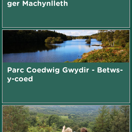
ger Machynlleth
Parc Coedwig Gwydir - Betws-
y-coed