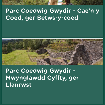
Parc Coedwig Gwydir - Cae'n y
Coed, ger Betws-y-coed
Parc Coedwig Gwydir -
Mwynglawdd Cyffty, ger
Llanrwst