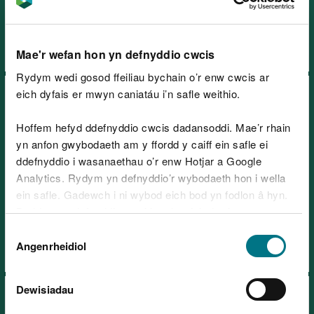
Dolgellau
Mae'r wefan hon yn defnyddio cwcis
Rydym wedi gosod ffeiliau bychain o’r enw cwcis ar
eich dyfais er mwyn caniatáu i’n safle weithio.
Hoffem hefyd ddefnyddio cwcis dadansoddi. Mae’r rhain
yn anfon gwybodaeth am y ffordd y caiff ein safle ei
ddefnyddio i wasanaethau o’r enw Hotjar a Google
Parc Coedwig Coed y Brenin -
Analytics. Rydym yn defnyddio’r wybodaeth hon i wella
Tyddyn Gwladys, ger
ein safle. Gadewch i ni wybod eich bod yn fodlon â hyn.
Dolgellau
Byddwn yn defnyddio cwci i gadw eich dewis.
Dewis
Gellir
darllen mwy am ein cwcis
cyn i chi ddewis.
Angenrheidiol
Caniatâd
Dewisiadau