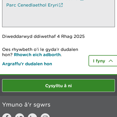
Parc Cenedlaethol Eryri
Diweddarwyd ddiwethaf 4 Rhag 2025
Oes rhywbeth o’i le gyda’r dudalen
hon?
Rhowch eich adborth
.
I fyny
Argraffu’r dudalen hon
Cysylltu â ni
Ymuno â'r sgwrs