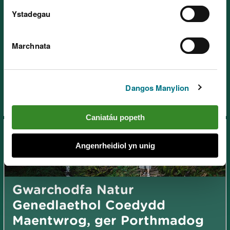
Ystadegau
Gwarchodfa Natur
Marchnata
Genedlaethol Coedydd Aber,
ger Bangor
Dangos Manylion
Caniatáu popeth
Angenrheidiol yn unig
Gwarchodfa Natur
Genedlaethol Coedydd
Maentwrog, ger Porthmadog