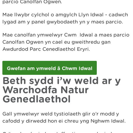
parcio Canolfan Ogwen.
Mae llwybr cylchol o amgylch Llyn Idwal - cadwch
lygad am y panel gwybodaeth yn y maes parcio.
Mae canolfan ymwelwyr Cwm Idwal a maes parcio
Canolfan Ogwen yn cael eu gweithredu gan
Awdurdod Parc Cenedlaethol Eryri.
Gwefan am ymweld â Chwm Idwal
Beth sydd i’w weld ar y
Warchodfa Natur
Genedlaethol
Gall ymwelwyr weld tystiolaeth glir o’r modd y
cafodd y dirwedd hon ei chreu yng Nghwm Idwal.