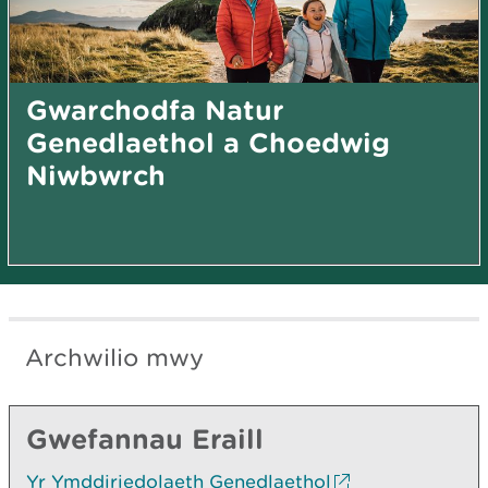
Gwarchodfa Natur
Genedlaethol a Choedwig
Niwbwrch
Archwilio mwy
Gwefannau Eraill
Yr Ymddiriedolaeth Genedlaethol