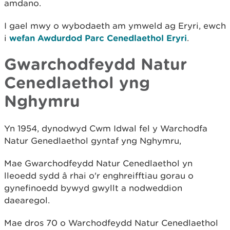
amdano.
I gael mwy o wybodaeth am ymweld ag Eryri, ewch
i
wefan Awdurdod Parc Cenedlaethol Eryri
.
Gwarchodfeydd Natur
Cenedlaethol yng
Nghymru
Yn 1954, dynodwyd Cwm Idwal fel y Warchodfa
Natur Genedlaethol gyntaf yng Nghymru,
Mae Gwarchodfeydd Natur Cenedlaethol yn
lleoedd sydd â rhai o'r enghreifftiau gorau o
gynefinoedd bywyd gwyllt a nodweddion
daearegol.
Mae dros 70 o Warchodfeydd Natur Cenedlaethol