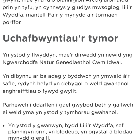
prin yn tyfu, yn cynnwys y gludlys mwsoglog, lili’r
Wyddfa, mantell-Fair y mynydd a’r tormaen
porffor.
Uchafbwyntiau'r tymor
Yn ystod y flwyddyn, mae'r dirwedd yn newid yng
Ngwarchodfa Natur Genedlaethol Cwm Idwal.
Yn dibynnu ar ba adeg y byddwch yn ymweld â'r
safle, rydych hefyd yn debygol o weld gwahanol
enghreifftiau o fywyd gwyllt.
Parhewch i ddarllen i gael gwybod beth y gallwch
ei weld yma yn ystod y tymhorau gwahanol.
Yn ystod y gwanwyn, bydd Lili'r Wyddfa, sef
planhigyn prin, yn blodeuo, yn ogystal â blodau
mynyddig eraill.