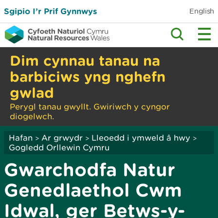
Sgipio I’r Prif Gynnwys
English
Dim cynnau tanau na
barbiciws yng nghefn
gwlad
Perygl tanau gwyllt. Gwiriwch y cyngor
diogelwch.
Hafan
Ar grwydr
Lleoedd i ymweld â hwy
>
>
>
Gogledd Orllewin Cymru
Gwarchodfa Natur
Genedlaethol Cwm
Idwal, ger Betws-y-