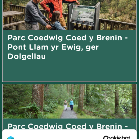
Parc Coedwig Coed y Brenin -
Pont Llam yr Ewig, ger
Dolgellau
Parc Coedwig Coed y Brenin -
Pont Ty'n-y-groes, ger