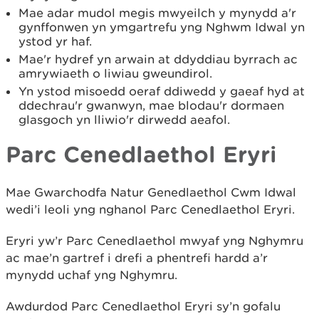
Mae adar mudol megis mwyeilch y mynydd a'r
gynffonwen yn ymgartrefu yng Nghwm Idwal yn
ystod yr haf.
Mae'r hydref yn arwain at ddyddiau byrrach ac
amrywiaeth o liwiau gweundirol.
Yn ystod misoedd oeraf ddiwedd y gaeaf hyd at
ddechrau'r gwanwyn, mae blodau'r dormaen
glasgoch yn lliwio'r dirwedd aeafol.
Parc Cenedlaethol Eryri
Mae Gwarchodfa Natur Genedlaethol Cwm Idwal
wedi’i leoli yng nghanol Parc Cenedlaethol Eryri.
Eryri yw’r Parc Cenedlaethol mwyaf yng Nghymru
ac mae’n gartref i drefi a phentrefi hardd a’r
mynydd uchaf yng Nghymru.
Awdurdod Parc Cenedlaethol Eryri sy’n gofalu