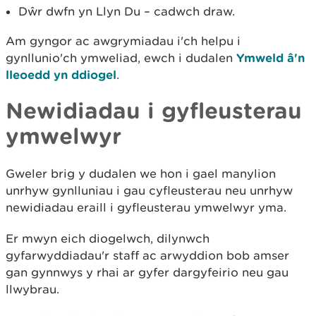
Dŵr dwfn yn Llyn Du – cadwch draw.
Am gyngor ac awgrymiadau i'ch helpu i
gynllunio'ch ymweliad, ewch i dudalen
Ymweld â'n
lleoedd yn ddiogel
.
Newidiadau i gyfleusterau
ymwelwyr
Gweler brig y dudalen we hon i gael manylion
unrhyw gynlluniau i gau cyfleusterau neu unrhyw
newidiadau eraill i gyfleusterau ymwelwyr yma.
Er mwyn eich diogelwch, dilynwch
gyfarwyddiadau'r staff ac arwyddion bob amser
gan gynnwys y rhai ar gyfer dargyfeirio neu gau
llwybrau.