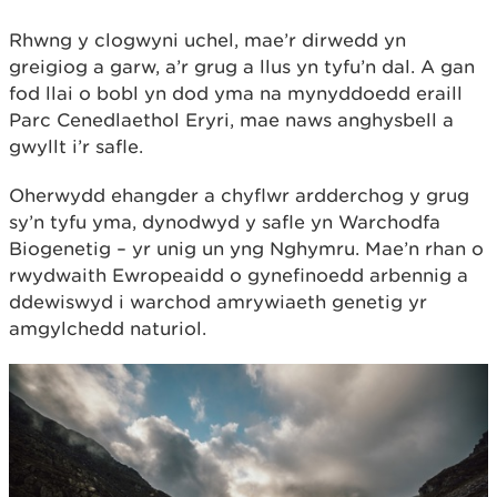
Rhwng y clogwyni uchel, mae’r dirwedd yn
greigiog a garw, a’r grug a llus yn tyfu’n dal. A gan
fod llai o bobl yn dod yma na mynyddoedd eraill
Parc Cenedlaethol Eryri, mae naws anghysbell a
gwyllt i’r safle.
Oherwydd ehangder a chyflwr ardderchog y grug
sy’n tyfu yma, dynodwyd y safle yn Warchodfa
Biogenetig – yr unig un yng Nghymru. Mae’n rhan o
rwydwaith Ewropeaidd o gynefinoedd arbennig a
ddewiswyd i warchod amrywiaeth genetig yr
amgylchedd naturiol.