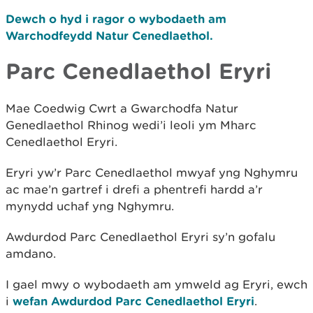
Dewch o hyd i ragor o wybodaeth am
Warchodfeydd Natur Cenedlaethol.
Parc Cenedlaethol Eryri
Mae Coedwig Cwrt a Gwarchodfa Natur
Genedlaethol Rhinog wedi’i leoli ym Mharc
Cenedlaethol Eryri.
Eryri yw’r Parc Cenedlaethol mwyaf yng Nghymru
ac mae’n gartref i drefi a phentrefi hardd a’r
mynydd uchaf yng Nghymru.
Awdurdod Parc Cenedlaethol Eryri sy’n gofalu
amdano.
I gael mwy o wybodaeth am ymweld ag Eryri, ewch
i
wefan Awdurdod Parc Cenedlaethol Eryri
.