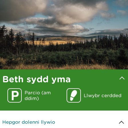
Beth sydd yma
Parcio (am
Llwybr cerdded
ddim)
Hepgor dolenni llywio