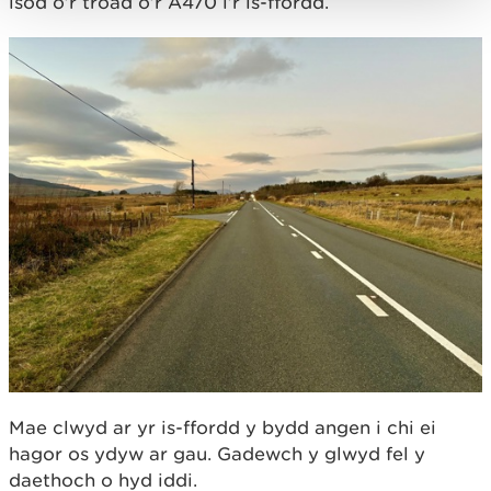
isod o’r troad o’r A470 i’r is-ffordd.
Mae clwyd ar yr is-ffordd y bydd angen i chi ei
hagor os ydyw ar gau. Gadewch y glwyd fel y
daethoch o hyd iddi.