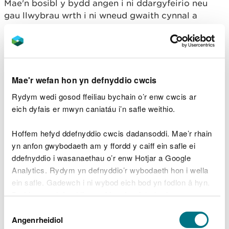
Mae'n bosibl y bydd angen i ni ddargyfeirio neu
gau llwybrau wrth i ni wneud gwaith cynnal a
chadw neu gynnal gweithrediadau eraill ac mae'n
bosibl y bydd angen i ni gau cyfleusterau
ymwelwyr eraill dros dro.
Mewn tywydd eithafol, mae'n bosibl y byddwn yn
Mae'r wefan hon yn defnyddio cwcis
cau cyfleusterau ar fyr rybudd oherwydd y risg o
Rydym wedi gosod ffeiliau bychain o’r enw cwcis ar
anafiadau i ymwelwyr a staff.
eich dyfais er mwyn caniatáu i’n safle weithio.
Trefnu digwyddiad ar ein
Hoffem hefyd ddefnyddio cwcis dadansoddi. Mae’r rhain
tir
yn anfon gwybodaeth am y ffordd y caiff ein safle ei
ddefnyddio i wasanaethau o’r enw Hotjar a Google
Analytics. Rydym yn defnyddio’r wybodaeth hon i wella
Efallai y bydd angen caniatâd gennym ni i drefnu
ein safle. Gadewch i ni wybod eich bod yn fodlon â hyn.
digwyddiad neu gynnal rhai gweithgareddau ar ein
Byddwn yn defnyddio cwci i gadw eich dewis.
tir.
Dewis
Gwiriwch a gewch chi ddefnyddio tir rydyn ni’n ei
Gellir
darllen mwy am ein cwcis
cyn i chi ddewis.
Angenrheidiol
Caniatâd