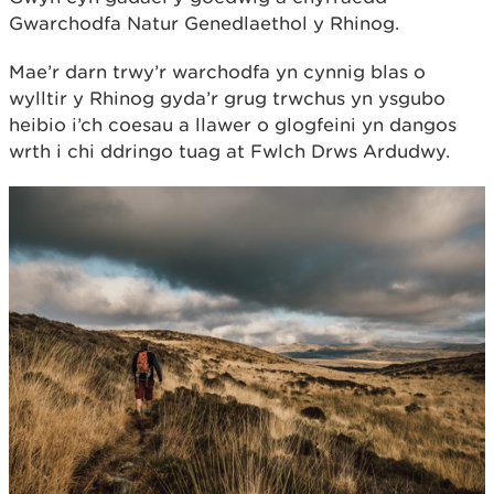
Gwarchodfa Natur Genedlaethol y Rhinog.
Mae’r darn trwy’r warchodfa yn cynnig blas o
wylltir y Rhinog gyda’r grug trwchus yn ysgubo
heibio i’ch coesau a llawer o glogfeini yn dangos
wrth i chi ddringo tuag at Fwlch Drws Ardudwy.