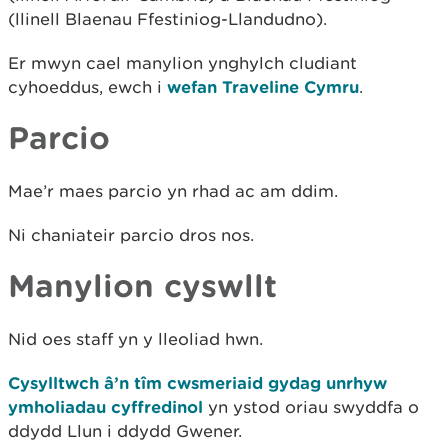
(llinell Blaenau Ffestiniog-Llandudno).
Er mwyn cael manylion ynghylch cludiant
cyhoeddus, ewch i
wefan Traveline Cymru
.
Parcio
Mae’r maes parcio yn rhad ac am ddim.
Ni chaniateir parcio dros nos.
Manylion cyswllt
Nid oes staff yn y lleoliad hwn.
Cysylltwch â’n tîm cwsmeriaid gydag unrhyw
ymholiadau cyffredinol
yn ystod oriau swyddfa o
ddydd Llun i ddydd Gwener.