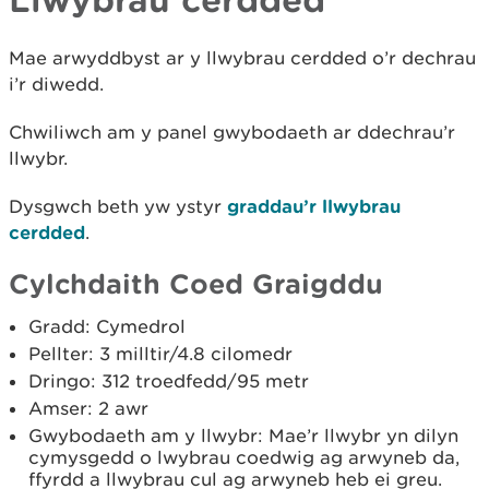
Mae arwyddbyst ar y llwybrau cerdded o’r dechrau
i’r diwedd.
Chwiliwch am y panel gwybodaeth ar ddechrau’r
llwybr.
Dysgwch beth yw ystyr
graddau’r llwybrau
cerdded
.
Cylchdaith Coed Graigddu
Gradd: Cymedrol
Pellter: 3 milltir/4.8 cilomedr
Dringo: 312 troedfedd/95 metr
Amser: 2 awr
Gwybodaeth am y llwybr: Mae’r llwybr yn dilyn
cymysgedd o lwybrau coedwig ag arwyneb da,
ffyrdd a llwybrau cul ag arwyneb heb ei greu.