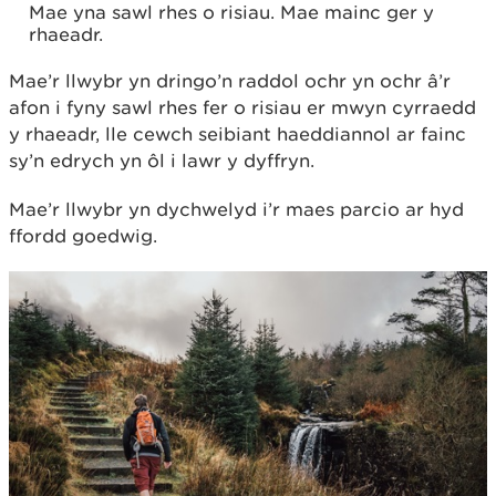
Mae yna sawl rhes o risiau. Mae mainc ger y
rhaeadr.
Mae’r llwybr yn dringo’n raddol ochr yn ochr â’r
afon i fyny sawl rhes fer o risiau er mwyn cyrraedd
y rhaeadr, lle cewch seibiant haeddiannol ar fainc
sy’n edrych yn ôl i lawr y dyffryn.
Mae’r llwybr yn dychwelyd i’r maes parcio ar hyd
ffordd goedwig.