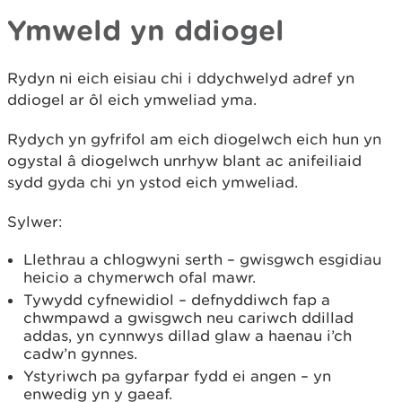
Ymweld yn ddiogel
Rydyn ni eich eisiau chi i ddychwelyd adref yn
ddiogel ar ôl eich ymweliad yma.
Rydych yn gyfrifol am eich diogelwch eich hun yn
ogystal â diogelwch unrhyw blant ac anifeiliaid
sydd gyda chi yn ystod eich ymweliad.
Sylwer:
Llethrau a chlogwyni serth – gwisgwch esgidiau
heicio a chymerwch ofal mawr.
Tywydd cyfnewidiol – defnyddiwch fap a
chwmpawd a gwisgwch neu cariwch ddillad
addas, yn cynnwys dillad glaw a haenau i’ch
cadw’n gynnes.
Ystyriwch pa gyfarpar fydd ei angen – yn
enwedig yn y gaeaf.