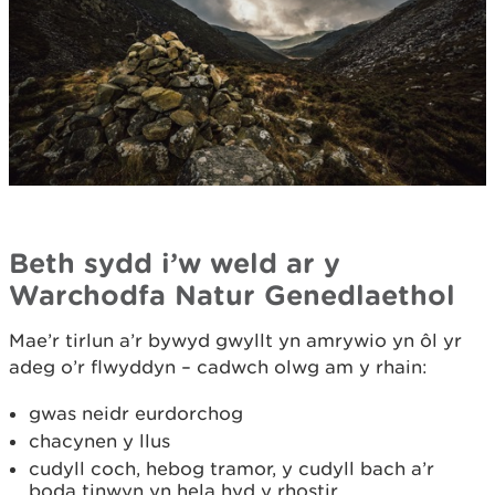
Beth sydd i’w weld ar y
Warchodfa Natur Genedlaethol
Mae’r tirlun a’r bywyd gwyllt yn amrywio yn ôl yr
adeg o’r flwyddyn – cadwch olwg am y rhain:
gwas neidr eurdorchog
chacynen y llus
cudyll coch, hebog tramor, y cudyll bach a’r
boda tinwyn yn hela hyd y rhostir