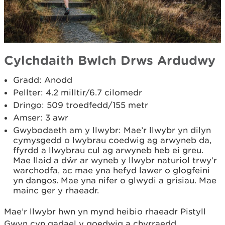
Cylchdaith Bwlch Drws Ardudwy
Gradd: Anodd
Pellter: 4.2 milltir/6.7 cilomedr
Dringo: 509 troedfedd/155 metr
Amser: 3 awr
Gwybodaeth am y llwybr: Mae’r llwybr yn dilyn
cymysgedd o lwybrau coedwig ag arwyneb da,
ffyrdd a llwybrau cul ag arwyneb heb ei greu.
Mae llaid a dŵr ar wyneb y llwybr naturiol trwy’r
warchodfa, ac mae yna hefyd lawer o glogfeini
yn dangos. Mae yna nifer o glwydi a grisiau. Mae
mainc ger y rhaeadr.
Mae’r llwybr hwn yn mynd heibio rhaeadr Pistyll
Gwyn cyn gadael y goedwig a chyrraedd