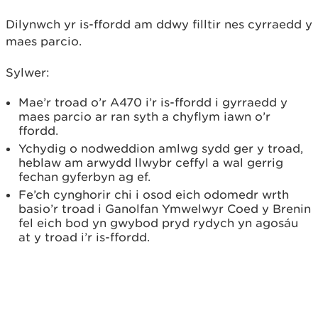
Dilynwch yr is-ffordd am ddwy filltir nes cyrraedd y
maes parcio.
Sylwer:
Mae’r troad o’r A470 i’r is-ffordd i gyrraedd y
maes parcio ar ran syth a chyflym iawn o’r
ffordd.
Ychydig o nodweddion amlwg sydd ger y troad,
heblaw am arwydd llwybr ceffyl a wal gerrig
fechan gyferbyn ag ef.
Fe’ch cynghorir chi i osod eich odomedr wrth
basio’r troad i Ganolfan Ymwelwyr Coed y Brenin
fel eich bod yn gwybod pryd rydych yn agosáu
at y troad i’r is-ffordd.