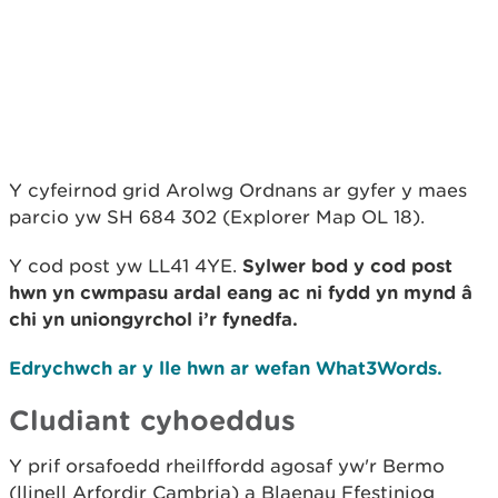
Y cyfeirnod grid Arolwg Ordnans ar gyfer y maes
parcio yw SH 684 302 (Explorer Map OL 18).
Y cod post yw LL41 4YE.
Sylwer bod y cod post
hwn yn cwmpasu ardal eang ac ni fydd yn mynd â
chi yn uniongyrchol i’r fynedfa.
Edrychwch ar y lle hwn ar wefan What3Words.
Cludiant cyhoeddus
Y prif orsafoedd rheilffordd agosaf yw'r Bermo
(llinell Arfordir Cambria) a Blaenau Ffestiniog