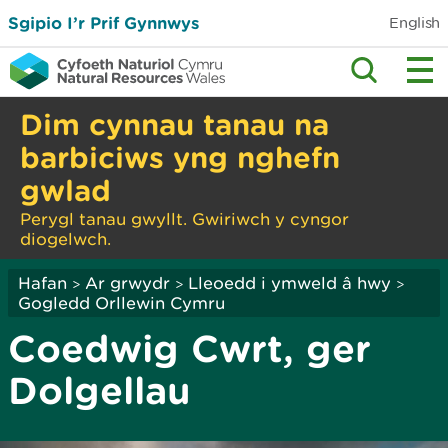
Sgipio I’r Prif Gynnwys
English
Dim cynnau tanau na
barbiciws yng nghefn
gwlad
Perygl tanau gwyllt. Gwiriwch y cyngor
diogelwch.
Hafan
Ar grwydr
Lleoedd i ymweld â hwy
>
>
>
Gogledd Orllewin Cymru
Coedwig Cwrt, ger
Dolgellau