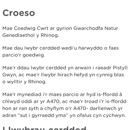
Croeso
Mae Coedwig Cwrt ar gyrion Gwarchodfa Natur
Genedlaethol y Rhinog.
Mae dau lwybr cerdded wedi’u harwyddo o faes
parcio’r goedwig.
Mae’r ddau lwybr cerdded yn arwain i raeadr Pistyll
Gwyn, ac mae’r llwybr hirach hefyd yn cynnig blas
o wylltir y Rhinog.
Mae'r mynediad i’r maes parcio ar hyd is-ffordd â
chlwyd oddi ar yr A470, ac mae’r troad i’r is-ffordd
hon ar ran syth a chyflym o’r A470- darllenwch yr
adran “sut i gyrraedd yma” yn ofalus cyn cychwyn.
Llwybrau cerdded