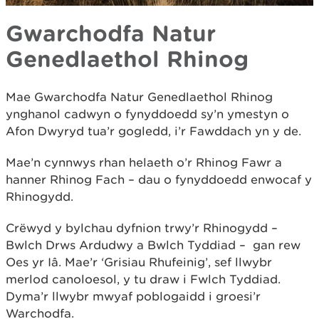
Gwarchodfa Natur
Genedlaethol Rhinog
Mae Gwarchodfa Natur Genedlaethol Rhinog
ynghanol cadwyn o fynyddoedd sy’n ymestyn o
Afon Dwyryd tua’r gogledd, i’r Fawddach yn y de.
Mae’n cynnwys rhan helaeth o’r Rhinog Fawr a
hanner Rhinog Fach – dau o fynyddoedd enwocaf y
Rhinogydd.
Crëwyd y bylchau dyfnion trwy’r Rhinogydd –
Bwlch Drws Ardudwy a Bwlch Tyddiad – gan rew
Oes yr Iâ. Mae’r ‘Grisiau Rhufeinig’, sef llwybr
merlod canoloesol, y tu draw i Fwlch Tyddiad.
Dyma’r llwybr mwyaf poblogaidd i groesi’r
Warchodfa.