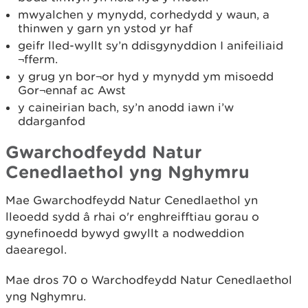
mwyalchen y mynydd, corhedydd y waun, a
thinwen y garn yn ystod yr haf
geifr lled-wyllt sy’n ddisgynyddion I anifeiliaid
¬fferm.
y grug yn bor¬or hyd y mynydd ym misoedd
Gor¬ennaf ac Awst
y caineirian bach, sy’n anodd iawn i’w
ddarganfod
Gwarchodfeydd Natur
Cenedlaethol yng Nghymru
Mae Gwarchodfeydd Natur Cenedlaethol yn
lleoedd sydd â rhai o'r enghreifftiau gorau o
gynefinoedd bywyd gwyllt a nodweddion
daearegol.
Mae dros 70 o Warchodfeydd Natur Cenedlaethol
yng Nghymru.