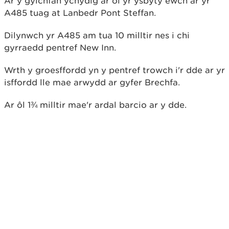
Ar y gylchfan ychydig ar ôl yr ysbyty ewch ar yr
A485 tuag at Lanbedr Pont Steffan.
Dilynwch yr A485 am tua 10 milltir nes i chi
gyrraedd pentref New Inn.
Wrth y groesffordd yn y pentref trowch i'r dde ar yr
isffordd lle mae arwydd ar gyfer Brechfa.
Ar ôl 1¾ milltir mae'r ardal barcio ar y dde.