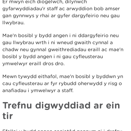
Er mwyn eich diogelwch, dilynwch
gyfarwyddiadau'r staff ac arwyddion bob amser
gan gynnwys y rhai ar gyfer dargyfeirio neu gau
llwybrau.
Mae'n bosibl y bydd angen i ni ddargyfeirio neu
gau llwybrau wrth i ni wneud gwaith cynnal a
chadw neu gynnal gweithrediadau eraill ac mae'n
bosibl y bydd angen i ni gau cyfleusterau
ymwelwyr eraill dros dro.
Mewn tywydd eithafol, mae'n bosibl y byddwn yn
cau cyfleusterau ar fyr rybudd oherwydd y risg o
anafiadau i ymwelwyr a staff.
Trefnu digwyddiad ar ein
tir