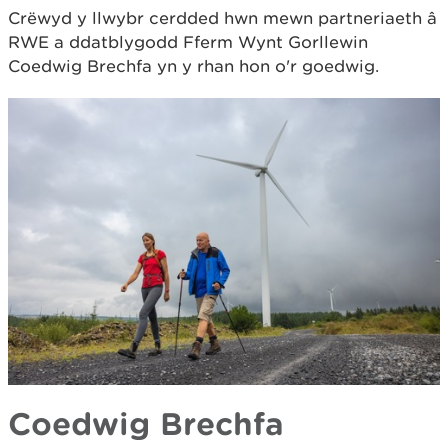
Crëwyd y llwybr cerdded hwn mewn partneriaeth â
RWE a ddatblygodd Fferm Wynt Gorllewin
Coedwig Brechfa yn y rhan hon o'r goedwig.
Coedwig Brechfa