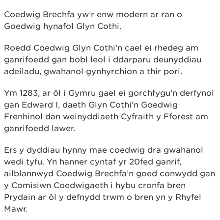
Coedwig Brechfa yw’r enw modern ar ran o
Goedwig hynafol Glyn Cothi.
Roedd Coedwig Glyn Cothi’n cael ei rhedeg am
ganrifoedd gan bobl leol i ddarparu deunyddiau
adeiladu, gwahanol gynhyrchion a thir pori.
Ym 1283, ar ôl i Gymru gael ei gorchfygu’n derfynol
gan Edward I, daeth Glyn Cothi’n Goedwig
Frenhinol dan weinyddiaeth Cyfraith y Fforest am
ganrifoedd lawer.
Ers y dyddiau hynny mae coedwig dra gwahanol
wedi tyfu. Yn hanner cyntaf yr 20fed ganrif,
ailblannwyd Coedwig Brechfa’n goed conwydd gan
y Comisiwn Coedwigaeth i hybu cronfa bren
Prydain ar ôl y defnydd trwm o bren yn y Rhyfel
Mawr.