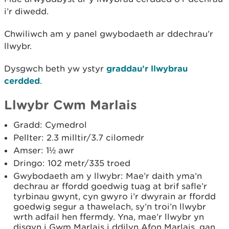
i’r diwedd.
Chwiliwch am y panel gwybodaeth ar ddechrau’r
llwybr.
Dysgwch beth yw ystyr
graddau’r llwybrau
cerdded
.
Llwybr Cwm Marlais
Gradd: Cymedrol
Pellter: 2.3 milltir/3.7 cilomedr
Amser: 1½ awr
Dringo: 102 metr/335 troed
Gwybodaeth am y llwybr: Mae’r daith yma’n
dechrau ar ffordd goedwig tuag at brif safle’r
tyrbinau gwynt, cyn gwyro i’r dwyrain ar ffordd
goedwig segur a thawelach, sy’n troi’n llwybr
wrth adfail hen ffermdy. Yna, mae’r llwybr yn
disgyn i Gwm Marlais i ddilyn Afon Marlais, gan