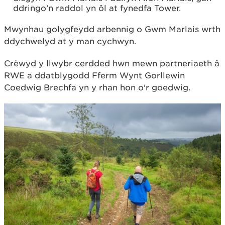
ddringo’n raddol yn ôl at fynedfa Tower.
Mwynhau golygfeydd arbennig o Gwm Marlais wrth
ddychwelyd at y man cychwyn.
Crëwyd y llwybr cerdded hwn mewn partneriaeth â
RWE a ddatblygodd Fferm Wynt Gorllewin
Coedwig Brechfa yn y rhan hon o'r goedwig.