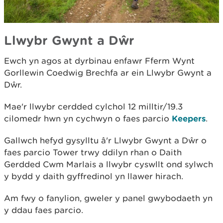
Llwybr Gwynt a Dŵr
Ewch yn agos at dyrbinau enfawr Fferm Wynt
Gorllewin Coedwig Brechfa ar ein Llwybr Gwynt a
Dŵr.
Mae'r llwybr cerdded cylchol 12 milltir/19.3
cilomedr hwn yn cychwyn o faes parcio
Keepers
.
Gallwch hefyd gysylltu â'r Llwybr Gwynt a Dŵr o
faes parcio Tower trwy ddilyn rhan o Daith
Gerdded Cwm Marlais a llwybr cyswllt ond sylwch
y bydd y daith gyffredinol yn llawer hirach.
Am fwy o fanylion, gweler y panel gwybodaeth yn
y ddau faes parcio.