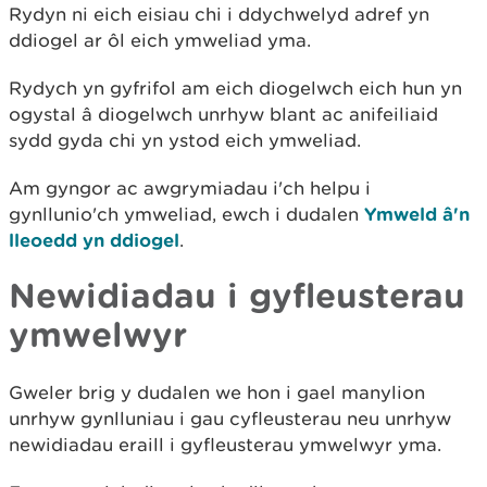
Rydyn ni eich eisiau chi i ddychwelyd adref yn
ddiogel ar ôl eich ymweliad yma.
Rydych yn gyfrifol am eich diogelwch eich hun yn
ogystal â diogelwch unrhyw blant ac anifeiliaid
sydd gyda chi yn ystod eich ymweliad.
Am gyngor ac awgrymiadau i'ch helpu i
gynllunio'ch ymweliad, ewch i dudalen
Ymweld â'n
lleoedd yn ddiogel
.
Newidiadau i gyfleusterau
ymwelwyr
Gweler brig y dudalen we hon i gael manylion
unrhyw gynlluniau i gau cyfleusterau neu unrhyw
newidiadau eraill i gyfleusterau ymwelwyr yma.