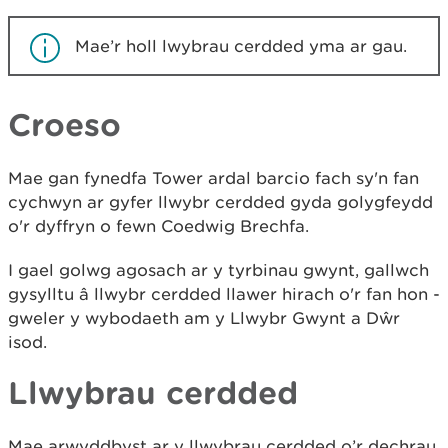
Mae’r holl lwybrau cerdded yma ar gau.
Croeso
Mae gan fynedfa Tower ardal barcio fach sy'n fan
cychwyn ar gyfer llwybr cerdded gyda golygfeydd
o'r dyffryn o fewn Coedwig Brechfa.
I gael golwg agosach ar y tyrbinau gwynt, gallwch
gysylltu â llwybr cerdded llawer hirach o'r fan hon -
gweler y wybodaeth am y Llwybr Gwynt a Dŵr
isod.
Llwybrau cerdded
Mae arwyddbyst ar y llwybrau cerdded o’r dechrau