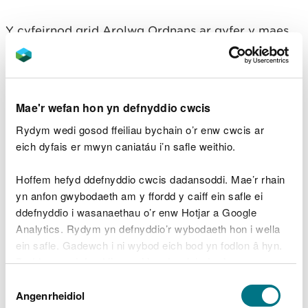
Y cyfeirnod grid Arolwg Ordnans ar gyfer y maes
parcio yw SN 495 354 (Explorer Map 186).
Y cod post yw SA39 9EJ.
Sylwer bod y cod post
hwn yn cwmpasu ardal eang ac ni fydd yn mynd â
Mae'r wefan hon yn defnyddio cwcis
chi yn uniongyrchol i’r fynedfa.
Rydym wedi gosod ffeiliau bychain o’r enw cwcis ar
Edrychwch ar y lle hwn ar wefan What3Words.
eich dyfais er mwyn caniatáu i’n safle weithio.
Cludiant cyhoeddus
Hoffem hefyd ddefnyddio cwcis dadansoddi. Mae’r rhain
yn anfon gwybodaeth am y ffordd y caiff ein safle ei
Y prif orsaf reilffordd agosaf yw Caerfyrddin.
ddefnyddio i wasanaethau o’r enw Hotjar a Google
Analytics. Rydym yn defnyddio’r wybodaeth hon i wella
Er mwyn cael manylion ynghylch cludiant
ein safle. Gadewch i ni wybod eich bod yn fodlon â hyn.
cyhoeddus, ewch i
wefan Traveline Cymru
.
Byddwn yn defnyddio cwci i gadw eich dewis.
Parcio
Dewis
Gellir
darllen mwy am ein cwcis
cyn i chi ddewis.
Angenrheidiol
Caniatâd