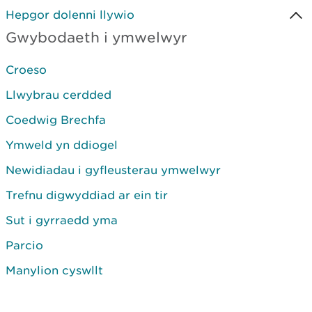
Hepgor dolenni llywio
Gwybodaeth i ymwelwyr
Croeso
Llwybrau cerdded
Coedwig Brechfa
Ymweld yn ddiogel
Newidiadau i gyfleusterau ymwelwyr
Trefnu digwyddiad ar ein tir
Sut i gyrraedd yma
Parcio
Manylion cyswllt