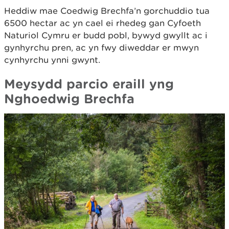
Heddiw mae Coedwig Brechfa’n gorchuddio tua
6500 hectar ac yn cael ei rhedeg gan Cyfoeth
Naturiol Cymru er budd pobl, bywyd gwyllt ac i
gynhyrchu pren, ac yn fwy diweddar er mwyn
cynhyrchu ynni gwynt.
Meysydd parcio eraill yng
Nghoedwig Brechfa