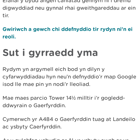
Efallai y bydd angen caniatâd gennym ni i drefnu
digwyddiad neu gynnal rhai gweithgareddau ar ein
tir.
Gwiriwch a gewch chi ddefnyddio tir rydyn ni’n ei
reoli.
Sut i gyrraedd yma
Rydym yn argymell eich bod yn dilyn y
cyfarwyddiadau hyn neu’n defnyddio’r map Google
isod lle mae pin yn nodi’r lleoliad.
Mae maes parcio Tower 14½ milltir i’r gogledd-
ddwyrain o Gaerfyrddin.
Cymerwch yr A484 o Gaerfyrddin tuag at Landeilo
ac ysbyty Caerfyrddin.