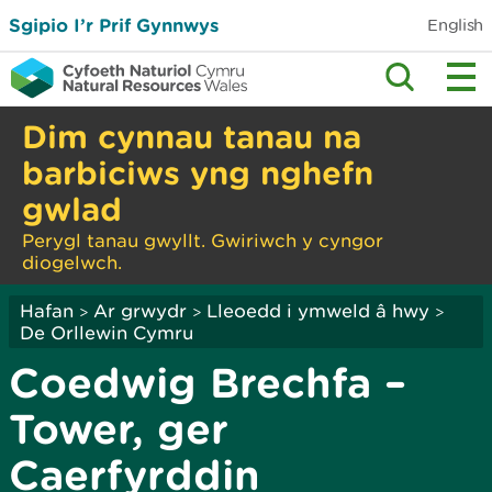
Sgipio I’r Prif Gynnwys
English
Dim cynnau tanau na
barbiciws yng nghefn
gwlad
Perygl tanau gwyllt. Gwiriwch y cyngor
diogelwch.
Hafan
Ar grwydr
Lleoedd i ymweld â hwy
>
>
>
De Orllewin Cymru
Coedwig Brechfa –
Tower, ger
Caerfyrddin