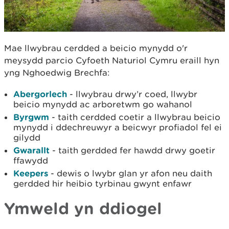
Mae llwybrau cerdded a beicio mynydd o'r
meysydd parcio Cyfoeth Naturiol Cymru eraill hyn
yng Nghoedwig Brechfa:
Abergorlech
- llwybrau drwy’r coed, llwybr
beicio mynydd ac arboretwm go wahanol
Byrgwm
- taith cerdded coetir a llwybrau beicio
mynydd i ddechreuwyr a beicwyr profiadol fel ei
gilydd
Gwarallt
- taith gerdded fer hawdd drwy goetir
ffawydd
Keepers
- dewis o lwybr glan yr afon neu daith
gerdded hir heibio tyrbinau gwynt enfawr
Ymweld yn ddiogel