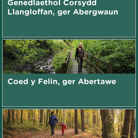
Genedlaethol Corsydd
Llangloffan, ger Abergwaun
Coed y Felin, ger Abertawe