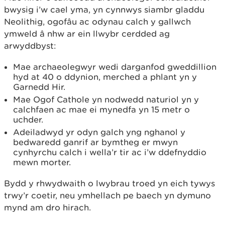
bwysig i’w cael yma, yn cynnwys siambr gladdu
Neolithig, ogofâu ac odynau calch y gallwch
ymweld â nhw ar ein llwybr cerdded ag
arwyddbyst:
Mae archaeolegwyr wedi darganfod gweddillion
hyd at 40 o ddynion, merched a phlant yn y
Garnedd Hir.
Mae Ogof Cathole yn nodwedd naturiol yn y
calchfaen ac mae ei mynedfa yn 15 metr o
uchder.
Adeiladwyd yr odyn galch yng nghanol y
bedwaredd ganrif ar bymtheg er mwyn
cynhyrchu calch i wella’r tir ac i’w ddefnyddio
mewn morter.
Bydd y rhwydwaith o lwybrau troed yn eich tywys
trwy’r coetir, neu ymhellach pe baech yn dymuno
mynd am dro hirach.