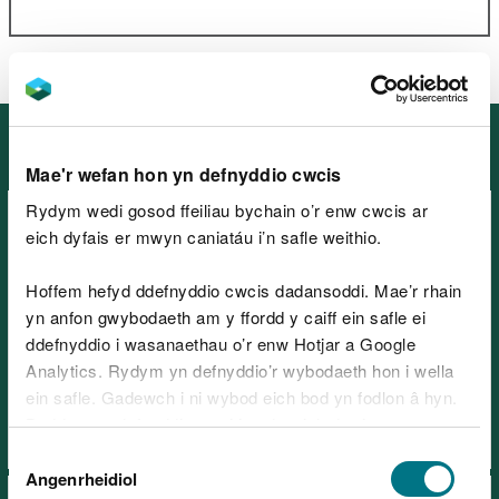
Mannau eraill yng De Orllewin
Cymru
Mae'r wefan hon yn defnyddio cwcis
Rydym wedi gosod ffeiliau bychain o’r enw cwcis ar
eich dyfais er mwyn caniatáu i’n safle weithio.
Hoffem hefyd ddefnyddio cwcis dadansoddi. Mae’r rhain
yn anfon gwybodaeth am y ffordd y caiff ein safle ei
Parc Coedwig Afan – Canolfan
ddefnyddio i wasanaethau o’r enw Hotjar a Google
Analytics. Rydym yn defnyddio’r wybodaeth hon i wella
Ymwelwyr, ger Port Talbot
ein safle. Gadewch i ni wybod eich bod yn fodlon â hyn.
Byddwn yn defnyddio cwci i gadw eich dewis.
Dewis
Gellir
darllen mwy am ein cwcis
cyn i chi ddewis.
Angenrheidiol
Caniatâd