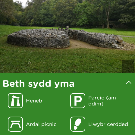
Beth sydd yma
Parcio (am
Heneb
ddim)
Ardal picnic
Llwybr cerdded