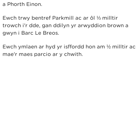
a Phorth Einon.
Ewch trwy bentref Parkmill ac ar ôl ⅓ milltir
trowch i'r dde, gan ddilyn yr arwyddion brown a
gwyn i Barc Le Breos.
Ewch ymlaen ar hyd yr isffordd hon am ½ milltir ac
mae'r maes parcio ar y chwith.