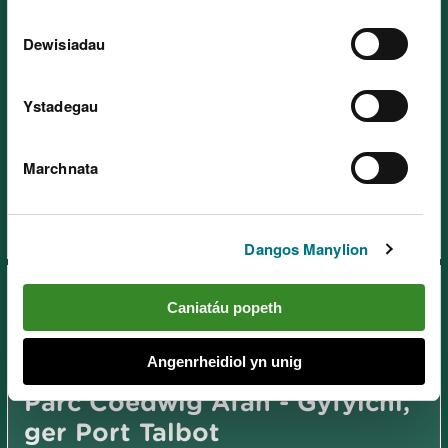
Dewisiadau
Ystadegau
Parc Coedwig Afan – Canolfan
Beicio Mynydd Glyncorrwg,
Marchnata
ger Port Talbot
Dangos Manylion
Caniatáu popeth
Angenrheidiol yn unig
Parc Coedwig Afan - Gyfylchi,
ger Port Talbot