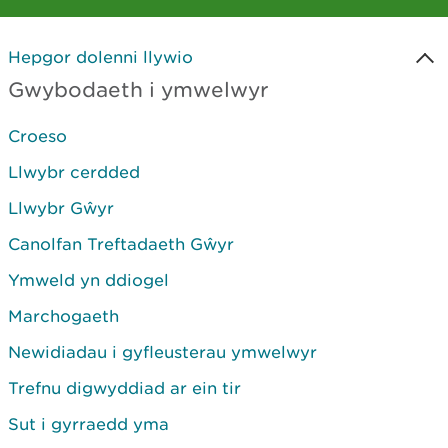
Hepgor dolenni llywio
Gwybodaeth i ymwelwyr
Croeso
Llwybr cerdded
Llwybr Gŵyr
Canolfan Treftadaeth Gŵyr
Ymweld yn ddiogel
Marchogaeth
Newidiadau i gyfleusterau ymwelwyr
Trefnu digwyddiad ar ein tir
Sut i gyrraedd yma