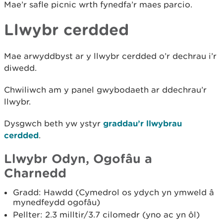
Mae’r safle picnic wrth fynedfa’r maes parcio.
Llwybr cerdded
Mae arwyddbyst ar y llwybr cerdded o’r dechrau i’r
diwedd.
Chwiliwch am y panel gwybodaeth ar ddechrau’r
llwybr.
Dysgwch beth yw ystyr
graddau’r llwybrau
cerdded
.
Llwybr Odyn, Ogofâu a
Charnedd
Gradd: Hawdd (Cymedrol os ydych yn ymweld â
mynedfeydd ogofâu)
Pellter: 2.3 milltir/3.7 cilomedr (yno ac yn ôl)