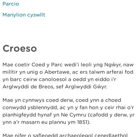
Parcio
Manylion cyswllt
Croeso
Mae coetir Coed y Parc wedi’i leoli yng Ngŵyr, naw
milltir yn unig o Abertawe, ac ers talwm arferai fod
yn barc ceirw canoloesol a oedd yn eiddo i’r
Arglwyddi de Breos, sef Arglwyddi Gŵyr.
Mae yn cynnwys coed derw, coed ynn a choed
conwydd ysblennydd, ac yn y fan hon y ceir rhai o’r
planhigfeydd hynaf yn Ne Cymru (cafodd y derw, yr
ynn a’r masarn eu plannu ym 1851).
Mae nifer o safleoedd archaeolegol cenedlaethol