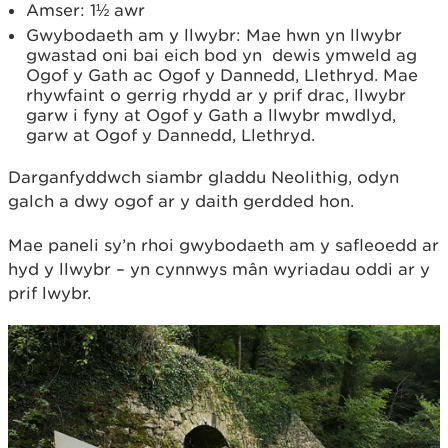
Amser: 1½ awr
Gwybodaeth am y llwybr: Mae hwn yn llwybr
gwastad oni bai eich bod yn dewis ymweld ag
Ogof y Gath ac Ogof y Dannedd, Llethryd. Mae
rhywfaint o gerrig rhydd ar y prif drac, llwybr
garw i fyny at Ogof y Gath a llwybr mwdlyd,
garw at Ogof y Dannedd, Llethryd.
Darganfyddwch siambr gladdu Neolithig, odyn
galch a dwy ogof ar y daith gerdded hon.
Mae paneli sy’n rhoi gwybodaeth am y safleoedd ar
hyd y llwybr – yn cynnwys mân wyriadau oddi ar y
prif lwybr.