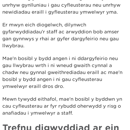
unrhyw gynlluniau i gau cyfleusterau neu unrhyw
newidiadau eraill i gyfleusterau ymwelwyr yma.
Er mwyn eich diogelwch, dilynwch
gyfarwyddiadau'r staff ac arwyddion bob amser
gan gynnwys y rhai ar gyfer dargyfeirio neu gau
llwybrau.
Mae'n bosibl y bydd angen i ni ddargyfeirio neu
gau llwybrau wrth i ni wneud gwaith cynnal a
chadw neu gynnal gweithrediadau eraill ac mae'n
bosibl y bydd angen i ni gau cyfleusterau
ymwelwyr eraill dros dro.
Mewn tywydd eithafol, mae'n bosibl y byddwn yn
cau cyfleusterau ar fyr rybudd oherwydd y risg o
anafiadau i ymwelwyr a staff.
Trefnu digwyddiad ar ein