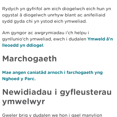
Rydych yn gyfrifol am eich diogelwch eich hun yn
ogystal â diogelwch unrhyw blant ac anifeiliaid
sydd gyda chi yn ystod eich ymweliad.
Am gyngor ac awgrymiadau i'ch helpu i
gynllunio'ch ymweliad, ewch i dudalen
Ymweld â'n
lleoedd yn ddiogel
.
Marchogaeth
Mae angen caniatâd arnoch i farchogaeth yng
Nghoed y Parc.
Newidiadau i gyfleusterau
ymwelwyr
Gweler brig y dudalen we hon i gael manylion