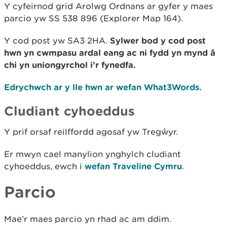
Y cyfeirnod grid Arolwg Ordnans ar gyfer y maes
parcio yw SS 538 896 (Explorer Map 164).
Y cod post yw SA3 2HA.
Sylwer bod y cod post
hwn yn cwmpasu ardal eang ac ni fydd yn mynd â
chi yn uniongyrchol i’r fynedfa.
Edrychwch ar y lle hwn ar wefan What3Words.
Cludiant cyhoeddus
Y prif orsaf reilffordd agosaf yw Tregŵyr.
Er mwyn cael manylion ynghylch cludiant
cyhoeddus, ewch i
wefan Traveline Cymru
.
Parcio
Mae’r maes parcio yn rhad ac am ddim.