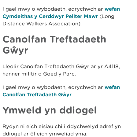
I gael mwy o wybodaeth, edrychwch ar
wefan
Cymdeithas y Cerddwyr Pellter Mawr
(Long
Distance Walkers Association).
Canolfan Treftadaeth
Gŵyr
Lleolir Canolfan Treftadaeth Gŵyr ar yr A4118,
hanner milltir o Goed y Parc.
I gael mwy o wybodaeth, edrychwch ar
wefan
Canolfan Treftadaeth Gŵyr
.
Ymweld yn ddiogel
Rydyn ni eich eisiau chi i ddychwelyd adref yn
ddiogel ar ôl eich ymweliad yma.