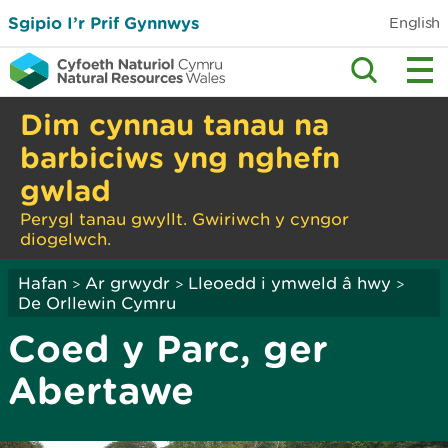
Sgipio I’r Prif Gynnwys
English
Dim cynnau tanau na
barbiciws yng nghefn
gwlad
Perygl tanau gwyllt. Gwiriwch y cyngor
diogelwch.
Hafan
Ar grwydr
Lleoedd i ymweld â hwy
>
>
>
De Orllewin Cymru
Coed y Parc, ger
Abertawe