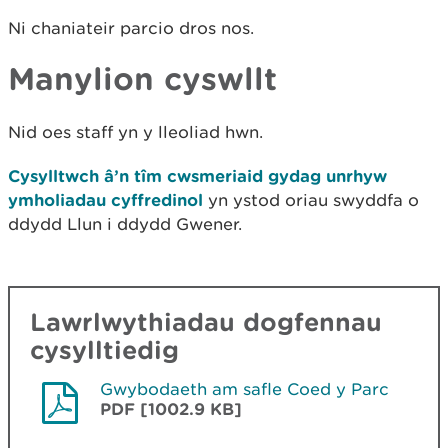
Ni chaniateir parcio dros nos.
Manylion cyswllt
Nid oes staff yn y lleoliad hwn.
Cysylltwch â’n tîm cwsmeriaid gydag unrhyw
ymholiadau cyffredinol
yn ystod oriau swyddfa o
ddydd Llun i ddydd Gwener.
Lawrlwythiadau dogfennau
cysylltiedig
Gwybodaeth am safle Coed y Parc
PDF [1002.9 KB]