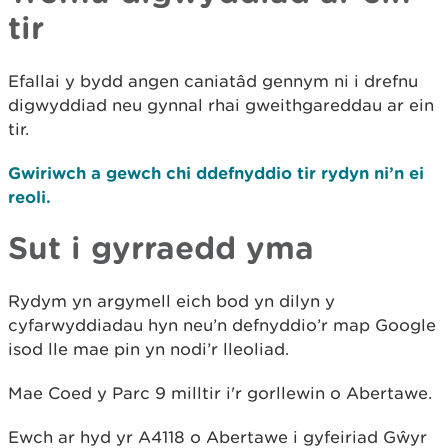
tir
Efallai y bydd angen caniatâd gennym ni i drefnu
digwyddiad neu gynnal rhai gweithgareddau ar ein
tir.
Gwiriwch a gewch chi ddefnyddio tir rydyn ni’n ei
reoli.
Sut i gyrraedd yma
Rydym yn argymell eich bod yn dilyn y
cyfarwyddiadau hyn neu’n defnyddio’r map Google
isod lle mae pin yn nodi’r lleoliad.
Mae Coed y Parc 9 milltir i'r gorllewin o Abertawe.
Ewch ar hyd yr A4118 o Abertawe i gyfeiriad Gŵyr