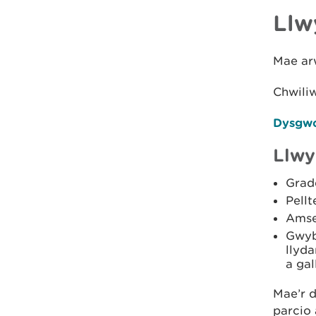
Llw
Mae arw
Chwili
Dysgwc
Llwy
Grad
Pellt
Amse
Gwyb
llyd
a gal
Mae’r 
parcio 