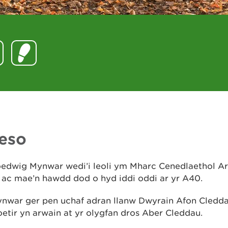
eso
edwig Mynwar wedi’i leoli ym Mharc Cenedlaethol Ar
 ac mae’n hawdd dod o hyd iddi oddi ar yr A40.
nwar ger pen uchaf adran llanw Dwyrain Afon Cledda
oetir yn arwain at yr olygfan dros Aber Cleddau.