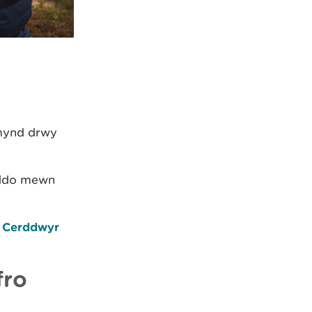
 mynd drwy
yddo mewn
 Cerddwyr
fro