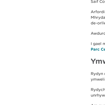
Saif C
Arfordi
Mhrydai
de-orl
Awdurd
I gael
Parc Ce
Ymw
Rydyn n
ymweli
Rydych 
unrhyw 