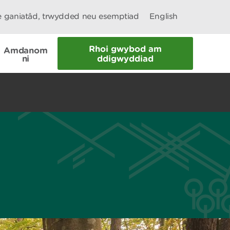
le ganiatâd, trwydded neu esemptiad
English
Rhoi gwybod am
Amdanom
ni
ddigwyddiad