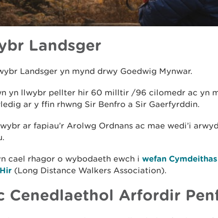
ybr Landsger
wybr Landsger yn mynd drwy Goedwig Mynwar.
 yn llwybr pellter hir 60 milltir /96 cilomedr ac yn
ledig ar y ffin rhwng Sir Benfro a Sir Gaerfyrddin.
llwybr ar fapiau’r Arolwg Ordnans ac mae wedi’i arw
.
n cael rhagor o wybodaeth ewch i
wefan Cymdeithas
 Hir
(Long Distance Walkers Association).
c Cenedlaethol Arfordir Pen