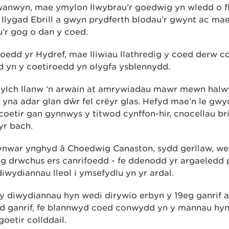
wanwyn, mae ymylon llwybrau’r goedwig yn wledd o 
, llygad Ebrill a gwyn prydferth blodau’r gwynt ac mae
’r gog o dan y coed.
edd yr Hydref, mae lliwiau llathredig y coed derw co
d yn y coetiroedd yn olygfa ysblennydd.
cylch llanw ‘n arwain at amrywiadau mawr mewn hal
e
yna adar glan dŵr fel crëyr glas. Hefyd mae’n le gwy
coetir gan gynnwys y titwod cynffon-hir, cnocellau bri
yr bach.
nwar ynghyd â Choedwig Canaston, sydd gerllaw, we
g drwchus ers canrifoedd - fe ddenodd yr argaeledd
iwydiannau lleol i ymsefydlu yn yr ardal.
y diwydiannau hyn wedi dirywio erbyn y 19eg ganrif a
ed ganrif, fe blannwyd coed conwydd yn y mannau hyn
goetir collddail.