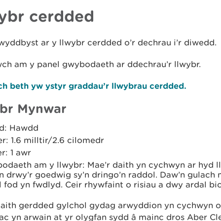
ybr cerdded
yddbyst ar y llwybr cerdded o’r dechrau i’r diwedd.
wch am y panel gwybodaeth ar ddechrau’r llwybr.
h beth yw ystyr graddau’r llwybrau cerdded.
br Mynwar
d: Hawdd
er: 1.6 milltir/2.6 cilomedr
r: 1 awr
odaeth am y llwybr: Mae’r daith yn cychwyn ar hyd l
an drwy’r goedwig sy’n dringo’n raddol. Daw’n gulac
l fod yn fwdlyd. Ceir rhywfaint o risiau a dwy ardal bic
daith gerdded gylchol gydag arwyddion yn cychwyn o
ac yn arwain at yr olygfan sydd â mainc dros Aber Cl