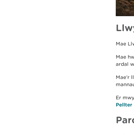
Llw
Mae Ll
Mae hwn
ardal w
Mae’r 
mannau
Er mwy
Pellter
Par