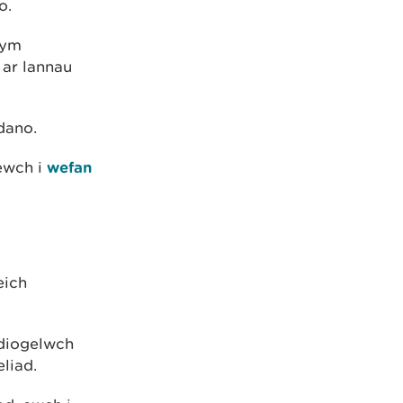
o.
 ym
 ar lannau
dano.
ewch i
wefan
eich
 diogelwch
liad.