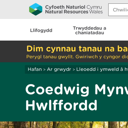
Search:
Trwyddedau a
Llifogydd
chaniatadau
Dim cynnau tanau na ba
Perygl tanau gwyllt. Gwiriwch y cyngor di
Hafan
Ar grwydr
Lleoedd i ymweld â 
>
>
Coedwig Mynw
Hwlffordd