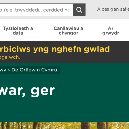
A oes gan saf
Tystiolaeth a
Canllawiau a
Ar
data
chyngor
grwydr
rbiciws yng nghefn gwlad
ogelwch.
hwy
De Orllewin Cymru
>
ar, ger