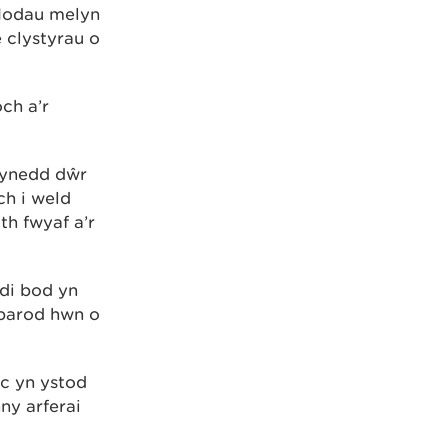
flodau melyn
 clystyrau o
ch a’r
wynedd dŵr
ch i weld
th fwyaf a’r
di bod yn
 parod hwn o
c yn ystod
ny arferai