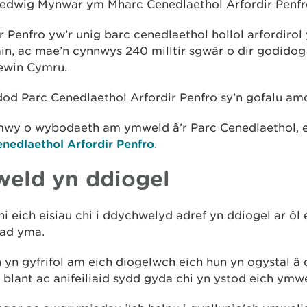
oedwig Mynwar ym Mharc Cenedlaethol Arfordir Penfr
r Penfro yw’r unig barc cenedlaethol hollol arfordirol
n, ac mae’n cynnwys 240 milltir sgwâr o dir godidog
lewin Cymru.
od Parc Cenedlaethol Arfordir Penfro sy’n gofalu am
 mwy o wybodaeth am ymweld â’r Parc Cenedlaethol, 
nedlaethol Arfordir Penfro
.
eld yn ddiogel
i eich eisiau chi i ddychwelyd adref yn ddiogel ar ôl 
ad yma.
yn gyfrifol am eich diogelwch eich hun yn ogystal â
blant ac anifeiliaid sydd gyda chi yn ystod eich ymwe