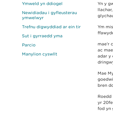
Ymweld yn ddiogel
Yn y g
llachar
Newidiadau i gyfleusterau
glychau
ymwelwyr
Trefnu digwyddiad ar ein tir
Ym miso
ffawyd
Sut i gyrraedd yma
mae’r 
Parcio
ac ma
Manylion cyswllt
adar y 
dringw
Mae My
goedwi
bren dd
Roedd 
yr 20f
fod yn 