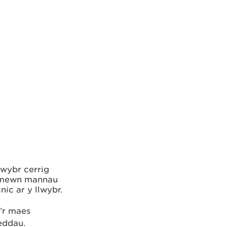
lwybr cerrig
h mewn mannau
nic ar y llwybr.
’r maes
eddau.