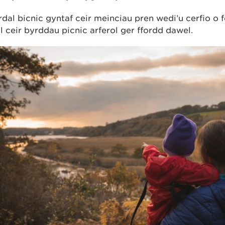
rdal bicnic gyntaf ceir meinciau pren wedi’u cerfio o 
il ceir byrddau picnic arferol ger ffordd dawel.