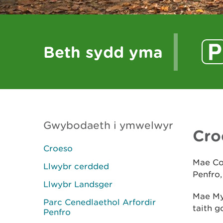
Beth sydd yma
Gwybodaeth i ymwelwyr
Cro
Croeso
Mae Co
Llwybr cerdded
Penfro,
Llwybr Landsger
Mae My
Parc Cenedlaethol Arfordir
taith g
Penfro