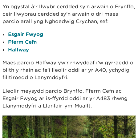
Yn ogystal â’r llwybr cerdded sy’n arwain o Frynffo,
ceir llwybrau cerdded sy’n arwain o dri maes
parcio arall yng Nghoedwig Crychan, sef:
Esgair Fwyog
Fferm Cefn
Halfway
Maes parcio Halfway yw’r rhwyddaf i’w gyrraedd o
blith y rhain ac fe’i lleolir oddi ar yr A40, ychydig
filltiroedd o Lanymddyfri.
Lleolir meysydd parcio Brynffo, Fferm Cefn ac
Esgair Fwyog ar is-ffyrdd oddi ar yr A483 rhwng
Llanymddyfri a Llanfair-ym-Muallt.