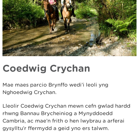
Coedwig Crychan
Mae maes parcio Brynffo wedi’i leoli yng
Nghoedwig Crychan.
Lleolir Coedwig Crychan mewn cefn gwlad hardd
rhwng Bannau Brycheiniog a Mynyddoedd
Cambria, ac mae’n frith o hen lwybrau a arferai
gysylltu’r ffermydd a geid yno ers talwm.