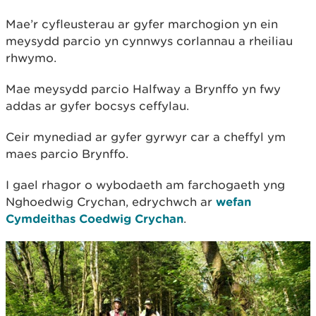
Mae’r cyfleusterau ar gyfer marchogion yn ein
meysydd parcio yn cynnwys corlannau a rheiliau
rhwymo.
Mae meysydd parcio Halfway a Brynffo yn fwy
addas ar gyfer bocsys ceffylau.
Ceir mynediad ar gyfer gyrwyr car a cheffyl ym
maes parcio Brynffo.
I gael rhagor o wybodaeth am farchogaeth yng
Nghoedwig Crychan, edrychwch ar
wefan
Cymdeithas Coedwig Crychan
.