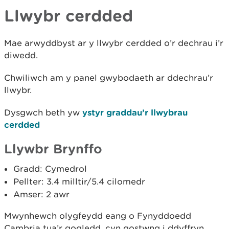
Llwybr cerdded
Mae arwyddbyst ar y llwybr cerdded o’r dechrau i’r
diwedd.
Chwiliwch am y panel gwybodaeth ar ddechrau’r
llwybr.
Dysgwch beth yw
ystyr graddau’r llwybrau
cerdded
Llywbr Brynffo
Gradd: Cymedrol
Pellter: 3.4 milltir/5.4 cilomedr
Amser: 2 awr
Mwynhewch olygfeydd eang o Fynyddoedd
Cambria tua’r gogledd, cyn gostwng i ddyffryn