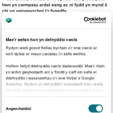
hwn yn cwmpasu ardal eang ac ni fydd yn mynd â
chi yn uniongyrchol i’r fynedfa.
Edrychwch ar y lle hwn ar wefan What3Words.
Cludiant cyhoeddus
Mae'r wefan hon yn defnyddio cwcis
Y prif orsaf reilffordd agosaf yw Llanymddyfri.
Rydym wedi gosod ffeiliau bychain o’r enw cwcis ar
eich dyfais er mwyn caniatáu i’n safle weithio.
Er mwyn cael manylion ynghylch cludiant
cyhoeddus, ewch i
wefan Traveline Cymru
.
Hoffem hefyd ddefnyddio cwcis dadansoddi. Mae’r rhain
yn anfon gwybodaeth am y ffordd y caiff ein safle ei
Parcio
ddefnyddio i wasanaethau o’r enw Hotjar a Google
Analytics. Rydym yn defnyddio’r wybodaeth hon i wella
Mae’r maes parcio yn rhad ac am ddim.
ein safle. Gadewch i ni wybod eich bod yn fodlon â hyn.
Byddwn yn defnyddio cwci i gadw eich dewis.
Ni chaniateir parcio dros nos.
Dewis
Gellir
darllen mwy am ein cwcis
cyn i chi ddewis.
Angenrheidiol
Caniatâd
Manylion cyswllt