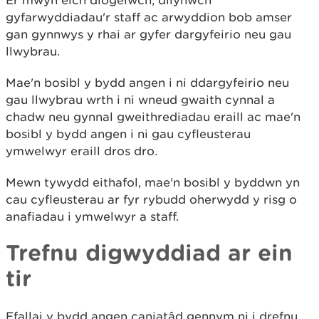
gyfarwyddiadau'r staff ac arwyddion bob amser
gan gynnwys y rhai ar gyfer dargyfeirio neu gau
llwybrau.
Mae'n bosibl y bydd angen i ni ddargyfeirio neu
gau llwybrau wrth i ni wneud gwaith cynnal a
chadw neu gynnal gweithrediadau eraill ac mae'n
bosibl y bydd angen i ni gau cyfleusterau
ymwelwyr eraill dros dro.
Mewn tywydd eithafol, mae'n bosibl y byddwn yn
cau cyfleusterau ar fyr rybudd oherwydd y risg o
anafiadau i ymwelwyr a staff.
Trefnu digwyddiad ar ein
tir
Efallai y bydd angen caniatâd gennym ni i drefnu