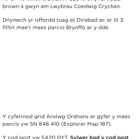
brown a gwyn am Lwybrau Coedwig Crychan.
Dilynwch yr isffordd tuag at Dirabad ac ar ôl 3
filltir mae'r maes parcio Brynffo ar y dde.
Y cyfeirnod grid Arolwg Ordnans ar gyfer y maes
parcio yw SN 848 410 (Explorer Map 187).
Y cod post yw SA20 0YT.
Sylwer bod y cod post