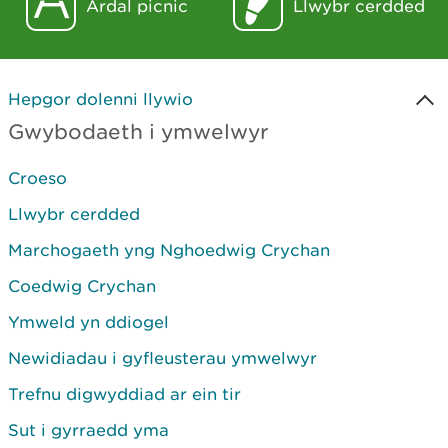
Ardal picnic
Llwybr cerdded
Hepgor dolenni llywio
Gwybodaeth i ymwelwyr
Croeso
Llwybr cerdded
Marchogaeth yng Nghoedwig Crychan
Coedwig Crychan
Ymweld yn ddiogel
Newidiadau i gyfleusterau ymwelwyr
Trefnu digwyddiad ar ein tir
Sut i gyrraedd yma