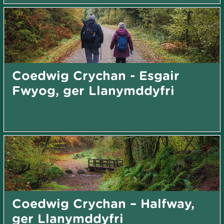
Coedwig Crychan - Esgair
Fwyog, ger Llanymddyfri
Coedwig Crychan – Halfway,
ger Llanymddyfri