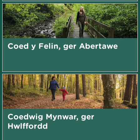
Coed y Felin, ger Abertawe
Coedwig Mynwar, ger
Hwlffordd