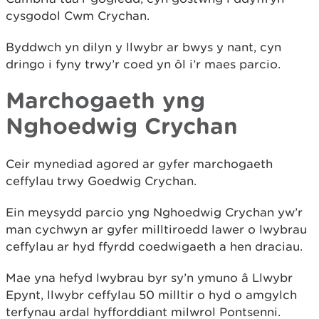
cysgodol Cwm Crychan.
Byddwch yn dilyn y llwybr ar bwys y nant, cyn
dringo i fyny trwy’r coed yn ôl i’r maes parcio.
Marchogaeth yng
Nghoedwig Crychan
Ceir mynediad agored ar gyfer marchogaeth
ceffylau trwy Goedwig Crychan.
Ein meysydd parcio yng Nghoedwig Crychan yw’r
man cychwyn ar gyfer milltiroedd lawer o lwybrau
ceffylau ar hyd ffyrdd coedwigaeth a hen draciau.
Mae yna hefyd lwybrau byr sy’n ymuno â Llwybr
Epynt, llwybr ceffylau 50 milltir o hyd o amgylch
terfynau ardal hyfforddiant milwrol Pontsenni.