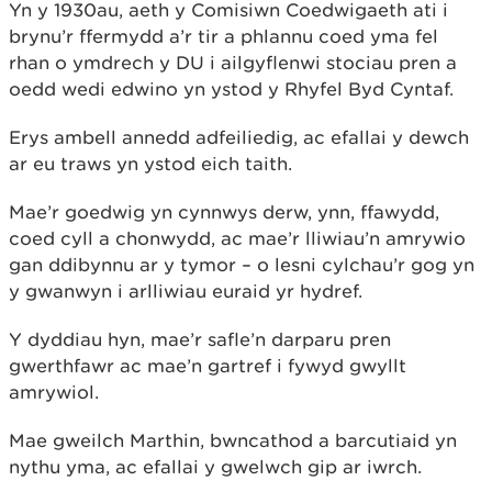
Yn y 1930au, aeth y Comisiwn Coedwigaeth ati i
brynu’r ffermydd a’r tir a phlannu coed yma fel
rhan o ymdrech y DU i ailgyflenwi stociau pren a
oedd wedi edwino yn ystod y Rhyfel Byd Cyntaf.
Erys ambell annedd adfeiliedig, ac efallai y dewch
ar eu traws yn ystod eich taith.
Mae’r goedwig yn cynnwys derw, ynn, ffawydd,
coed cyll a chonwydd, ac mae’r lliwiau’n amrywio
gan ddibynnu ar y tymor – o lesni cylchau’r gog yn
y gwanwyn i arlliwiau euraid yr hydref.
Y dyddiau hyn, mae’r safle’n darparu pren
gwerthfawr ac mae’n gartref i fywyd gwyllt
amrywiol.
Mae gweilch Marthin, bwncathod a barcutiaid yn
nythu yma, ac efallai y gwelwch gip ar iwrch.