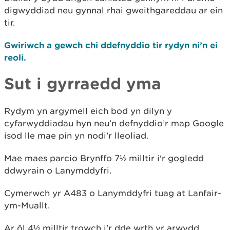
digwyddiad neu gynnal rhai gweithgareddau ar ein
tir.
Gwiriwch a gewch chi ddefnyddio tir rydyn ni’n ei
reoli.
Sut i gyrraedd yma
Rydym yn argymell eich bod yn dilyn y
cyfarwyddiadau hyn neu’n defnyddio’r map Google
isod lle mae pin yn nodi’r lleoliad.
Mae maes parcio Brynffo 7½ milltir i'r gogledd
ddwyrain o Lanymddyfri.
Cymerwch yr A483 o Lanymddyfri tuag at Lanfair-
ym-Muallt.
Ar ôl 4½ milltir trowch i'r dde wrth yr arwydd