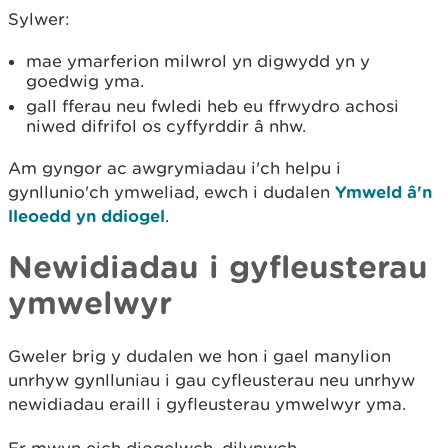
Sylwer:
mae ymarferion milwrol yn digwydd yn y
goedwig yma.
gall fferau neu fwledi heb eu ffrwydro achosi
niwed difrifol os cyffyrddir â nhw.
Am gyngor ac awgrymiadau i'ch helpu i
gynllunio'ch ymweliad, ewch i dudalen
Ymweld â'n
lleoedd yn ddiogel
.
Newidiadau i gyfleusterau
ymwelwyr
Gweler brig y dudalen we hon i gael manylion
unrhyw gynlluniau i gau cyfleusterau neu unrhyw
newidiadau eraill i gyfleusterau ymwelwyr yma.
Er mwyn eich diogelwch, dilynwch