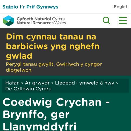
Sgipio I’r Prif Gynnwys
English
Dim cynnau tanau na
barbiciws yng nghefn
gwlad
Perygl tanau gwyllt. Gwiriwch y cyngor
diogelwch.
Hafan
Ar grwydr
Lleoedd i ymweld â hwy
>
>
>
De Orllewin Cymru
Coedwig Crychan -
Brynffo, ger
Llanymddyfri