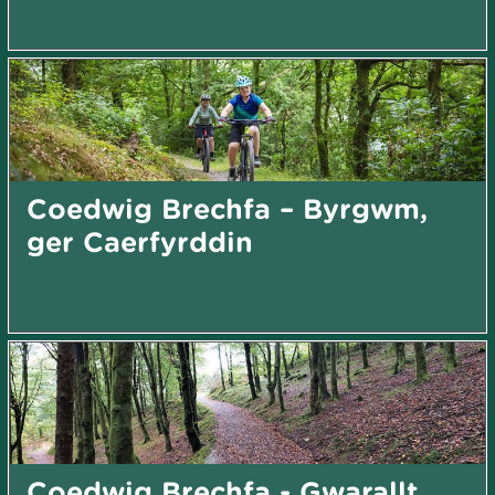
Coedwig Brechfa – Byrgwm,
ger Caerfyrddin
Coedwig Brechfa - Gwarallt,